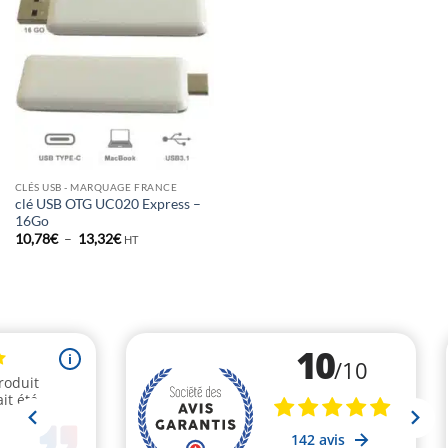
CLÉS USB - MARQUAGE FRANCE
clé USB OTG UC020 Express –
16Go
Plage
10,78
€
–
13,32
€
HT
de
prix :
10,78€
à
13,32€