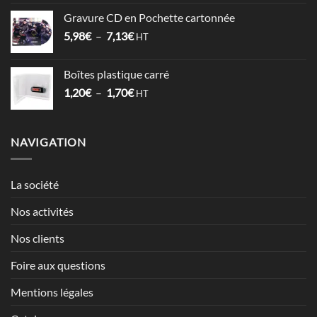
prix :
Gravure CD en Pochette cartonnée
1,52€
Plage
5,98
€
–
7,13
€
à
HT
de
2,12€
prix :
Boîtes plastique carré
5,98€
Plage
1,20
€
–
1,70
€
à
HT
de
7,13€
prix :
1,20€
NAVIGATION
à
1,70€
La société
Nos activités
Nos clients
Foire aux questions
Mentions légales