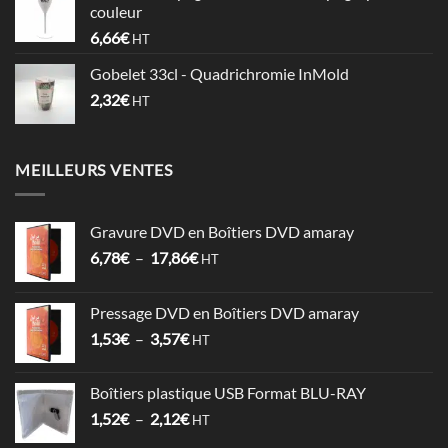
couleur
à
6,66
€
HT
0,74€
Gobelet 33cl - Quadrichromie InMold
2,32
€
HT
MEILLEURS VENTES
Gravure DVD en Boîtiers DVD amaray
Plage
6,78
€
–
17,86
€
HT
de
prix :
Pressage DVD en Boîtiers DVD amaray
6,78€
Plage
1,53
€
–
3,57
€
à
HT
de
17,86€
prix :
Boîtiers plastique USB Format BLU-RAY
1,53€
Plage
1,52
€
–
2,12
€
à
HT
de
3,57€