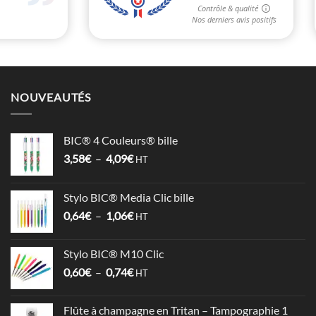
NOUVEAUTÉS
BIC® 4 Couleurs® bille
Plage
3,58
€
–
4,09
€
HT
de
prix :
Stylo BIC® Media Clic bille
3,58€
Plage
0,64
€
–
1,06
€
à
HT
de
4,09€
prix :
Stylo BIC® M10 Clic
0,64€
Plage
0,60
€
–
0,74
€
à
HT
de
1,06€
prix :
Flûte à champagne en Tritan – Tampographie 1
0,60€