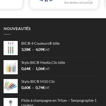
NOUVEAUTÉS
BIC® 4 Couleurs® bille
Plage
3,58
€
–
4,09
€
HT
de
prix :
Stylo BIC® Media Clic bille
3,58€
Plage
0,64
€
–
1,06
€
à
HT
de
4,09€
prix :
Stylo BIC® M10 Clic
0,64€
Plage
0,60
€
–
0,74
€
à
HT
de
1,06€
prix :
Flûte à champagne en Tritan – Tampographie 1
0,60€
couleur