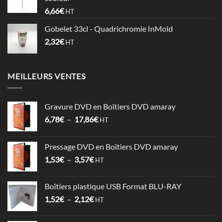
à
6,66
€
HT
0,74€
Gobelet 33cl - Quadrichromie InMold
2,32
€
HT
MEILLEURS VENTES
Gravure DVD en Boîtiers DVD amaray
Plage
6,78
€
–
17,86
€
HT
de
prix :
Pressage DVD en Boîtiers DVD amaray
6,78€
Plage
1,53
€
–
3,57
€
à
HT
de
17,86€
prix :
Boîtiers plastique USB Format BLU-RAY
1,53€
Plage
1,52
€
–
2,12
€
à
HT
de
3,57€
prix :