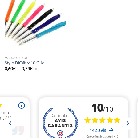
MARQUE BIC®
Stylo BIC® M10 Clic
Plage
0,60
€
–
0,74
€
HT
de
prix :
0,60€
à
0,74€