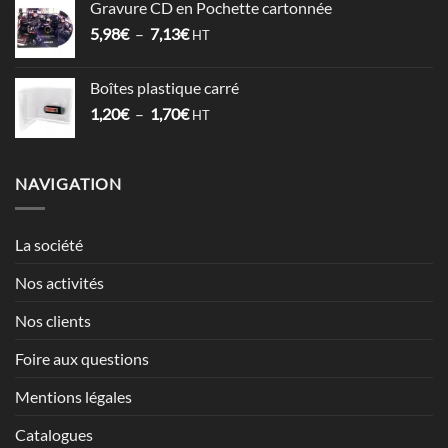
Gravure CD en Pochette cartonnée
1,52€
Plage
5,98
€
–
7,13
€
à
HT
de
2,12€
prix :
Boîtes plastique carré
5,98€
Plage
1,20
€
–
1,70
€
à
HT
de
7,13€
prix :
1,20€
NAVIGATION
à
1,70€
La société
Nos activités
Nos clients
Foire aux questions
Mentions légales
Catalogues