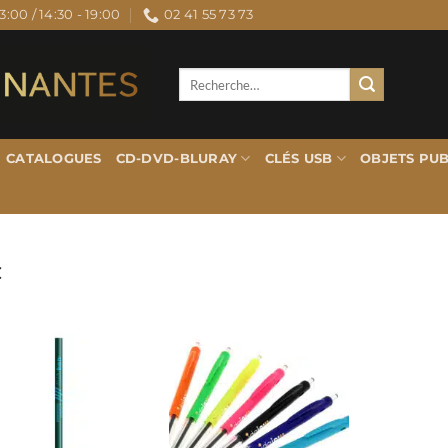
3:00 / 14:30 - 19:00
02 41 55 73 73
Recherche
pour :
CATALOGUES
CD-DVD-BLURAY
CLÉS USB
OBJETS PUB
C