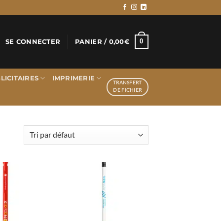
0
SE CONNECTER
PANIER /
0,00
€
LICITAIRES
IMPRIMERIE
TRANSFERT
DE FICHIER