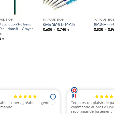
UE BIC®
MARQUE BIC®
MARQUE BIC
 Evolution® Classic
Stylo BIC® M10 Clic
BIC® Matic®
Ecolutions® – Crayon
Plage
0,60
€
–
0,74
€
0,82
€
–
0,9
HT
de
er
prix :
€
HT
0,60€
à
0,74€