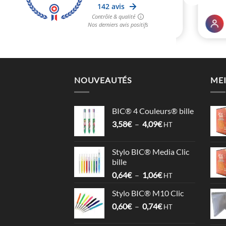
NOUVEAUTÉS
MEI
BIC® 4 Couleurs® bille
Plage
3,58
€
–
4,09
€
HT
de
prix :
Stylo BIC® Media Clic
3,58€
bille
à
Plage
0,64
€
–
1,06
€
4,09€
HT
de
Stylo BIC® M10 Clic
prix :
Plage
0,60
€
–
0,74
€
0,64€
HT
de
à