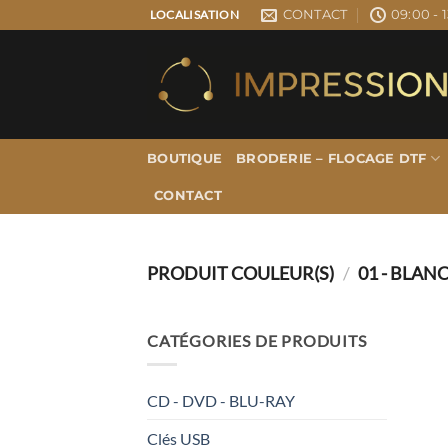
Passer
CONTACT
09:00 - 1
LOCALISATION
au
contenu
BOUTIQUE
BRODERIE – FLOCAGE DTF
CONTACT
PRODUIT COULEUR(S)
/
01 - BLAN
CATÉGORIES DE PRODUITS
CD - DVD - BLU-RAY
Clés USB