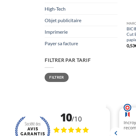
High-Tech
Objet publicitaire
MARQ
BIC®
Imprimerie
Cut 
papi
Payer sa facture
0,53
FILTRER PAR TARIF
Prix
Prix
FILTRER
min
max