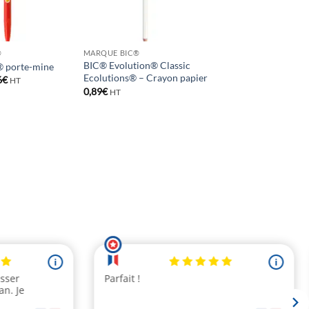
®
MARQUE BIC®
BIC® Evolution® Classic
 porte-mine
Ecolutions® – Crayon papier
Plage
6
€
HT
de
0,89
€
HT
prix :
0,82€
à
0,96€