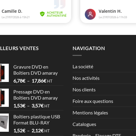
LLEURS VENTES
NAVIGATION
La société
Gravure DVD en
Boîtiers DVD amaray
Nos activités
Plage
6,78
€
–
17,86
€
HT
de
Nos clients
Pressage DVD en
prix :
Boîtiers DVD amaray
6,78€
Foire aux questions
Plage
1,53
€
–
3,57
€
à
HT
de
17,86€
Mentions légales
Boîtiers plastique USB
prix :
Format BLU-RAY
Catalogues
1,53€
Plage
1,52
€
–
2,12
€
à
HT
Broderie – Flocage DTF