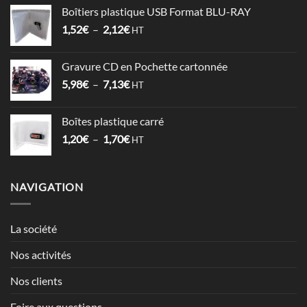
prix :
Boîtiers plastique USB Format BLU-RAY
1,53€
Plage
1,52
€
–
2,12
€
à
HT
de
3,57€
prix :
Gravure CD en Pochette cartonnée
1,52€
Plage
5,98
€
–
7,13
€
à
HT
de
2,12€
prix :
Boîtes plastique carré
5,98€
Plage
1,20
€
–
1,70
€
à
HT
de
7,13€
prix :
1,20€
NAVIGATION
à
1,70€
La société
Nos activités
Nos clients
Foire aux questions