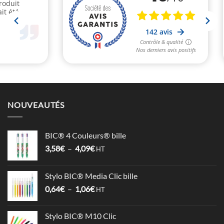
NOUVEAUTÉS
BIC® 4 Couleurs® bille
Plage
3,58
€
–
4,09
€
HT
de
prix :
Stylo BIC® Media Clic bille
3,58€
Plage
0,64
€
–
1,06
€
à
HT
de
4,09€
prix :
Stylo BIC® M10 Clic
0,64€