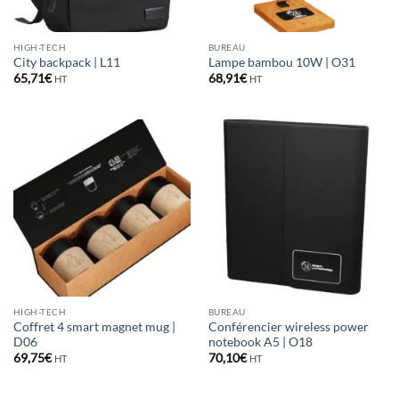
HIGH-TECH
BUREAU
City backpack | L11
Lampe bambou 10W | O31
65,71
€
68,91
€
HT
HT
HIGH-TECH
BUREAU
Coffret 4 smart magnet mug |
Conférencier wireless power
D06
notebook A5 | O18
69,75
€
70,10
€
HT
HT