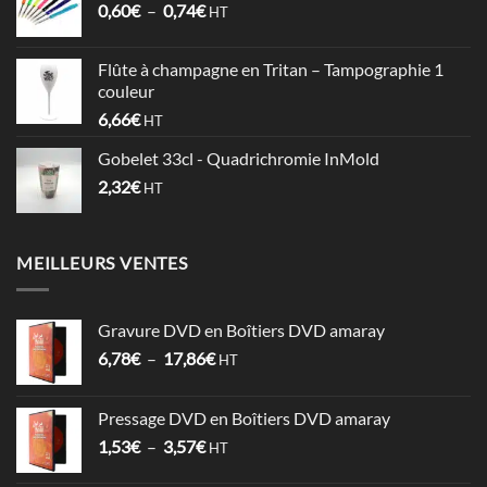
Plage
0,60
€
–
0,74
€
à
HT
de
1,06€
prix :
Flûte à champagne en Tritan – Tampographie 1
0,60€
couleur
à
6,66
€
HT
0,74€
Gobelet 33cl - Quadrichromie InMold
2,32
€
HT
MEILLEURS VENTES
Gravure DVD en Boîtiers DVD amaray
Plage
6,78
€
–
17,86
€
HT
de
prix :
Pressage DVD en Boîtiers DVD amaray
6,78€
Plage
1,53
€
–
3,57
€
à
HT
de
17,86€