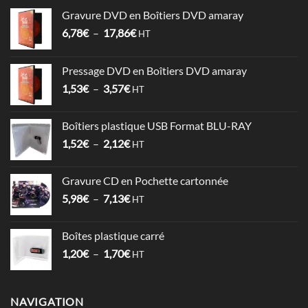
Gravure DVD en Boîtiers DVD amaray
Plage
6,78
€
–
17,86
€
HT
de
prix :
Pressage DVD en Boîtiers DVD amaray
6,78€
Plage
1,53
€
–
3,57
€
à
HT
de
17,86€
prix :
Boîtiers plastique USB Format BLU-RAY
1,53€
Plage
1,52
€
–
2,12
€
à
HT
de
3,57€
prix :
Gravure CD en Pochette cartonnée
1,52€
Plage
5,98
€
–
7,13
€
à
HT
de
2,12€
prix :
Boîtes plastique carré
5,98€
Plage
1,20
€
–
1,70
€
à
HT
de
7,13€
prix :
1,20€
NAVIGATION