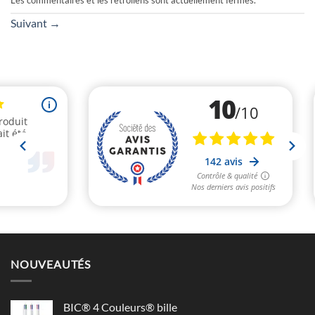
Les commentaires et les rétroliens sont actuellement fermés.
Suivant
→
NOUVEAUTÉS
BIC® 4 Couleurs® bille