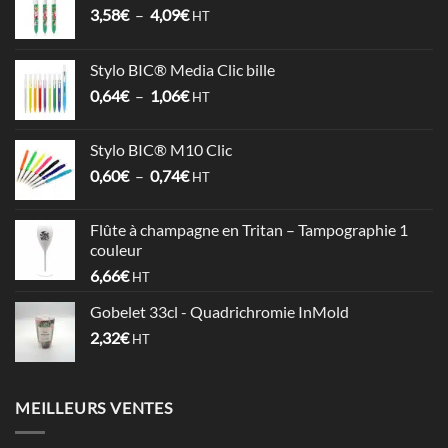
Plage
3,58
€
–
4,09
€
HT
de
prix :
Stylo BIC® Media Clic bille
3,58€
Plage
0,64
€
–
1,06
€
à
HT
de
4,09€
prix :
Stylo BIC® M10 Clic
0,64€
Plage
0,60
€
–
0,74
€
à
HT
de
1,06€
prix :
Flûte à champagne en Tritan – Tampographie 1
0,60€
couleur
à
6,66
€
HT
0,74€
Gobelet 33cl - Quadrichromie InMold
2,32
€
HT
MEILLEURS VENTES