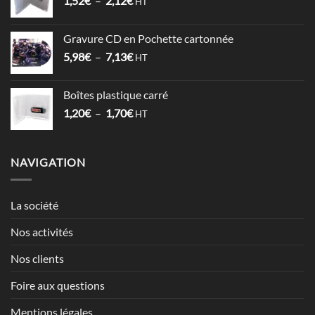
1,52
€
–
2,12
€
à
HT
de
3,57€
prix :
Gravure CD en Pochette cartonnée
1,52€
Plage
5,98
€
–
7,13
€
à
HT
de
2,12€
prix :
Boîtes plastique carré
5,98€
Plage
1,20
€
–
1,70
€
à
HT
de
7,13€
prix :
1,20€
NAVIGATION
à
1,70€
La société
Nos activités
Nos clients
Foire aux questions
Mentions légales