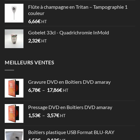
prix :
Flûte à champagne en Tritan – Tampographie 1
0,60€
couleur
à
6,66
€
HT
0,74€
Gobelet 33cl - Quadrichromie InMold
2,32
€
HT
MEILLEURS VENTES
Gravure DVD en Boîtiers DVD amaray
Plage
6,78
€
–
17,86
€
HT
de
prix :
Pressage DVD en Boîtiers DVD amaray
6,78€
Plage
1,53
€
–
3,57
€
à
HT
de
17,86€
prix :
Boîtiers plastique USB Format BLU-RAY
1,53€
Plage