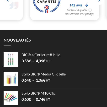
NOUVEAUTÉS
BIC® 4 Couleurs® bille
Plage
3,58
€
–
4,09
€
HT
de
prix :
Stylo BIC® Media Clic bille
3,58€
Plage
0,64
€
–
1,06
€
à
HT
de
4,09€
prix :
Stylo BIC® M10 Clic
0,64€
Plage
0,60
€
–
0,74
€
à
HT
de
1,06€