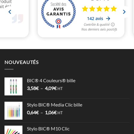
NOUVEAUTÉS
BIC® 4 Couleurs® bille
Plage
3,58
€
–
4,09
€
HT
de
prix :
Stylo BIC® Media Clic bille
3,58€
Plage
0,64
€
–
1,06
€
à
HT
de
4,09€
prix :
Stylo BIC® M10 Clic
0,64€