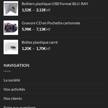
prix :
Boîtiers plastique USB Format BLU-RAY
1,53€
Plage
1,52
€
–
2,12
€
à
HT
de
3,57€
prix :
Gravure CD en Pochette cartonnée
1,52€
Plage
5,98
€
–
7,13
€
à
HT
de
2,12€
prix :
Boîtes plastique carré
5,98€
Plage
1,20
€
–
1,70
€
à
HT
de
7,13€
prix :
1,20€
NAVIGATION
à
1,70€
La société
Nos activités
Nos clients
Foire aux questions