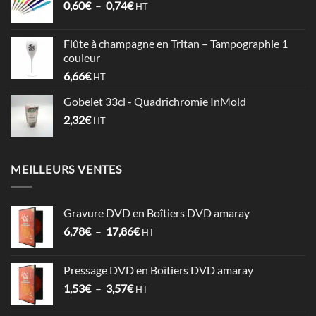
Plage
0,60
€
–
0,74
€
à
HT
de
1,06€
prix :
Flûte à champagne en Tritan – Tampographie 1
0,60€
couleur
à
6,66
€
HT
0,74€
Gobelet 33cl - Quadrichromie InMold
2,32
€
HT
MEILLEURS VENTES
Gravure DVD en Boîtiers DVD amaray
Plage
6,78
€
–
17,86
€
HT
de
prix :
Pressage DVD en Boîtiers DVD amaray
6,78€
Plage
1,53
€
–
3,57
€
à
HT
de
17,86€