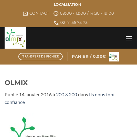
Passer
LOCALISATION
au
CONTACT
09:00 - 13:00 / 14:30 - 19:00
contenu
02 41 55 73 73
PANIER /
0,00
€
TRANSFERT DE FICHIER
OLMIX
Publié
14 janvier 2016
à
200 × 200
dans
Ils nous font
confiance