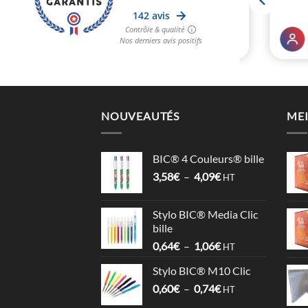
NOUVEAUTÉS
MEI
BIC® 4 Couleurs® bille
Plage
3,58
€
–
4,09
€
HT
de
prix :
Stylo BIC® Media Clic
3,58€
bille
à
Plage
0,64
€
–
1,06
€
4,09€
HT
de
Stylo BIC® M10 Clic
prix :
Plage
0,60
€
–
0,74
€
0,64€
HT
de
à