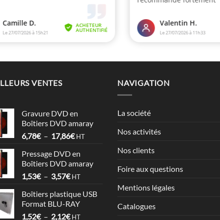
LLEURS VENTES
NAVIGATION
La société
Gravure DVD en
Boîtiers DVD amaray
Nos activités
Plage
6,78
€
–
17,86
€
HT
de
Nos clients
Pressage DVD en
prix :
Boîtiers DVD amaray
6,78€
Foire aux questions
Plage
1,53
€
–
3,57
€
à
HT
de
17,86€
Mentions légales
Boîtiers plastique USB
prix :
Format BLU-RAY
Catalogues
1,53€
Plage
1,52
€
–
2,12
€
à
HT