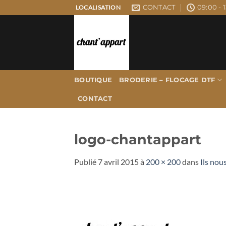
Passer
CONTACT
09:00 - 1
LOCALISATION
au
contenu
BOUTIQUE
BRODERIE – FLOCAGE DTF
CONTACT
logo-chantappart
Publié
7 avril 2015
à
200 × 200
dans
Ils nou