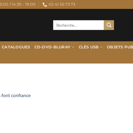
3:00 / 14:30 - 19:00
02 41 55 73 73
Recherche
pour :
CATALOGUES
CD-DVD-BLURAY
CLÉS USB
OBJETS PUB
s font confiance