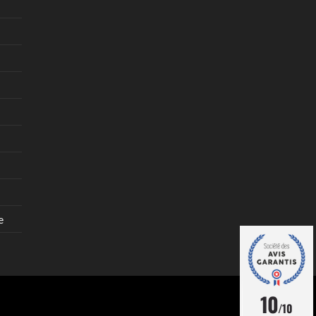
e
10
/10