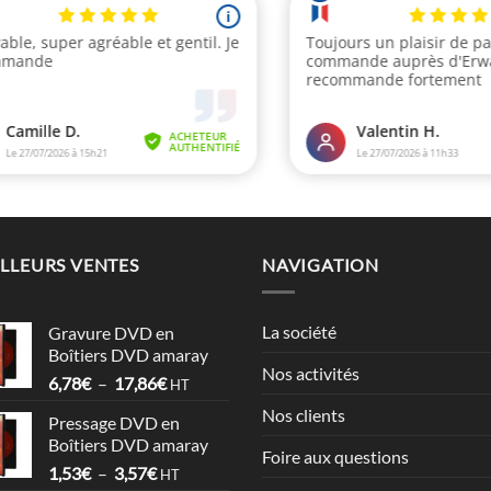
LLEURS VENTES
NAVIGATION
La société
Gravure DVD en
Boîtiers DVD amaray
Nos activités
Plage
6,78
€
–
17,86
€
HT
de
Nos clients
Pressage DVD en
prix :
Boîtiers DVD amaray
6,78€
Foire aux questions
Plage
1,53
€
–
3,57
€
à
HT