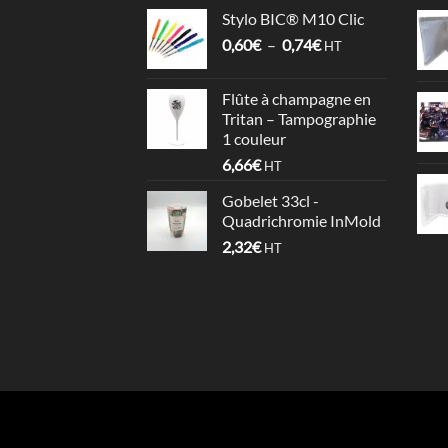
de
Stylo BIC® M10 Clic
prix :
Plage
0,60
€
–
0,74
€
0,64€
HT
de
à
prix :
1,06€
Flûte à champagne en
0,60€
Tritan – Tampographie
à
1 couleur
0,74€
6,66
€
HT
Gobelet 33cl -
Quadrichromie InMold
2,32
€
HT