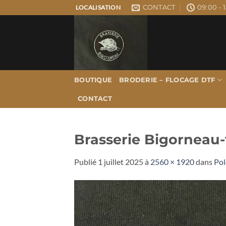
Passer
CONTACT
09:00 - 1
LOCALISATION
au
contenu
BOUTIQUE
BRODERIE – FLOCAGE DTF
CONTACT
Brasserie Bigorneau-t
Publié
1 juillet 2025
à
2560 × 1920
dans
Po