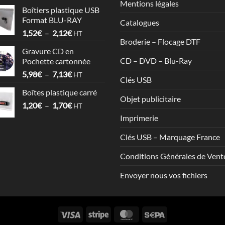
de
17,86€
Mentions légales
Boîtiers plastique USB
prix :
Format BLU-RAY
Catalogues
1,53€
Plage
1,52
€
–
2,12
€
à
HT
Broderie – Flocage DTF
de
3,57€
Gravure CD en
prix :
CD – DVD – Blu-Ray
Pochette cartonnée
1,52€
Plage
5,98
€
–
7,13
€
à
HT
Clés USB
de
2,12€
Boîtes plastique carré
prix :
Objet publicitaire
Plage
1,20
€
–
1,70
€
5,98€
HT
de
à
Imprimerie
prix :
7,13€
1,20€
Clés USB – Marquage France
à
Conditions Générales de Vent
1,70€
Envoyer nous vos fichiers
Visa
Stripe
MasterCard
Sepa