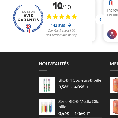
NOUVEAUTÉS
MEI
BIC® 4 Couleurs® bille
Plage
3,58
€
–
4,09
€
HT
de
prix :
Stylo BIC® Media Clic
3,58€
bille
à
Plage
0,64
€
–
1,06
€
4,09€
HT