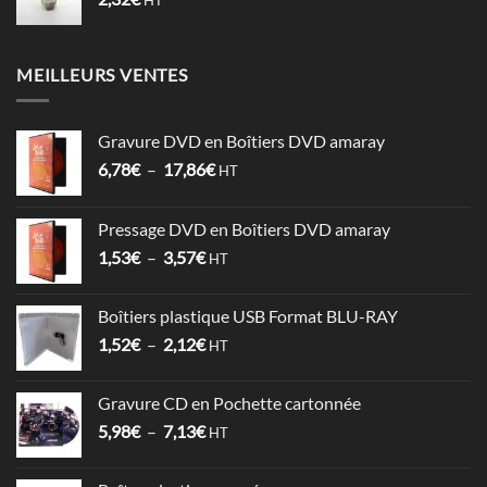
MEILLEURS VENTES
Gravure DVD en Boîtiers DVD amaray
Plage
6,78
€
–
17,86
€
HT
de
prix :
Pressage DVD en Boîtiers DVD amaray
6,78€
Plage
1,53
€
–
3,57
€
à
HT
de
17,86€
prix :
Boîtiers plastique USB Format BLU-RAY
1,53€
Plage
1,52
€
–
2,12
€
à
HT
de
3,57€
prix :
Gravure CD en Pochette cartonnée
1,52€
Plage
5,98
€
–
7,13
€
à
HT
de
2,12€
prix :