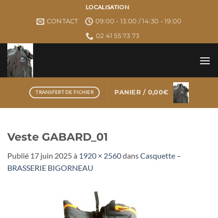
Passer
LOCALISATION
au
CONTACT
09:00 - 13:00 / 14:30 - 19:00
contenu
02 41 55 73 73
PANIER /
0,00
€
TRANSFERT DE FICHIER
Veste GABARD_01
Publié
17 juin 2025
à
1920 × 2560
dans
Casquette –
BRASSERIE BIGORNEAU