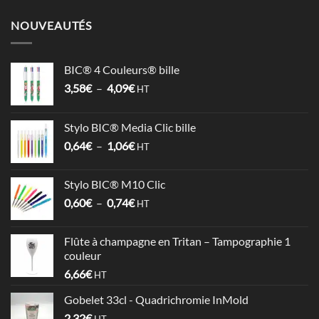
NOUVEAUTÉS
BIC® 4 Couleurs® bille
Plage
3,58
€
–
4,09
€
HT
de
prix :
Stylo BIC® Media Clic bille
3,58€
Plage
0,64
€
–
1,06
€
à
HT
de
4,09€
prix :
Stylo BIC® M10 Clic
0,64€
Plage
0,60
€
–
0,74
€
à
HT
de
1,06€
prix :
Flûte à champagne en Tritan – Tampographie 1
0,60€
couleur
à
6,66
€
HT
0,74€
Gobelet 33cl - Quadrichromie InMold
2,32
€
HT