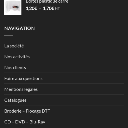
Boîtes plastique carré
5,98€
Plage
1,20
€
–
1,70
€
à
HT
de
7,13€
prix :
1,20€
NAVIGATION
à
1,70€
La société
Nos activités
Nos clients
Foire aux questions
Mentions légales
Catalogues
Broderie – Flocage DTF
CD – DVD – Blu-Ray