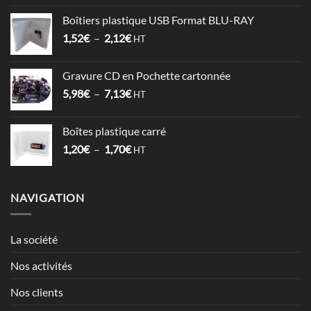
prix :
Boîtiers plastique USB Format BLU-RAY
1,53€
Plage
1,52
€
–
2,12
€
à
HT
de
3,57€
prix :
Gravure CD en Pochette cartonnée
1,52€
Plage
5,98
€
–
7,13
€
à
HT
de
2,12€
prix :
Boîtes plastique carré
5,98€
Plage
1,20
€
–
1,70
€
à
HT
de
7,13€
prix :
1,20€
NAVIGATION
à
1,70€
La société
Nos activités
Nos clients