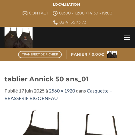
Passer
LOCALISATION
au
CONTACT
09:00 - 13:00 / 14:30 - 19:00
contenu
02 41 55 73 73
PANIER /
0,00
€
TRANSFERT DE FICHIER
tablier Annick 50 ans_01
Publié
17 juin 2025
à
2560 × 1920
dans
Casquette –
BRASSERIE BIGORNEAU