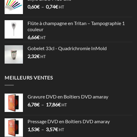
0,64€
Plage
0,60
€
–
0,74
€
à
HT
de
1,06€
prix :
Flûte à champagne en Tritan – Tampographie 1
0,60€
couleur
à
6,66
€
HT
0,74€
Gobelet 33cl - Quadrichromie InMold
2,32
€
HT
MEILLEURS VENTES
Gravure DVD en Boîtiers DVD amaray
Plage
6,78
€
–
17,86
€
HT
de
prix :
Pressage DVD en Boîtiers DVD amaray
6,78€
Plage
1,53
€
–
3,57
€
à
HT
de
17,86€