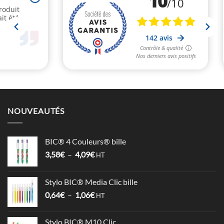
NOUVEAUTÉS
BIC® 4 Couleurs® bille
Plage
3,58
€
–
4,09
€
HT
de
prix :
Stylo BIC® Media Clic bille
3,58€
Plage
0,64
€
–
1,06
€
à
HT
de
4,09€
prix :
Stylo BIC® M10 Clic