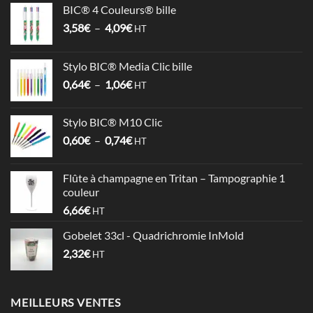
BIC® 4 Couleurs® bille
Plage
3,58
€
–
4,09
€
HT
de
prix :
Stylo BIC® Media Clic bille
3,58€
Plage
0,64
€
–
1,06
€
à
HT
de
4,09€
prix :
Stylo BIC® M10 Clic
0,64€
Plage
0,60
€
–
0,74
€
à
HT
de
1,06€
prix :
Flûte à champagne en Tritan – Tampographie 1
0,60€
couleur
à
6,66
€
HT
0,74€
Gobelet 33cl - Quadrichromie InMold
2,32
€
HT
MEILLEURS VENTES