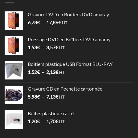
Gravure DVD en Boîtiers DVD amaray
Plage
6,78
€
–
17,86
€
HT
de
prix :
Pressage DVD en Boîtiers DVD amaray
6,78€
Plage
1,53
€
–
3,57
€
à
HT
de
17,86€
prix :
Boîtiers plastique USB Format BLU-RAY
1,53€
Plage
1,52
€
–
2,12
€
à
HT
de
3,57€
prix :
Gravure CD en Pochette cartonnée
1,52€
Plage
5,98
€
–
7,13
€
à
HT
de
2,12€
prix :
Boîtes plastique carré
5,98€
Plage
1,20
€
–
1,70
€
à
HT
de
7,13€
prix :