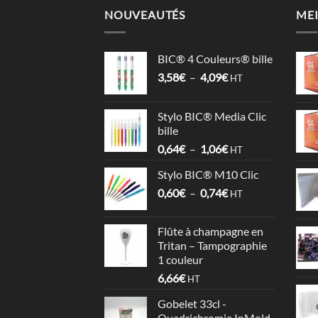
NOUVEAUTÉS
MEI
BIC® 4 Couleurs® bille
Plage
3,58
€
–
4,09
€
HT
de
prix :
Stylo BIC® Media Clic
3,58€
bille
à
Plage
0,64
€
–
1,06
€
4,09€
HT
de
Stylo BIC® M10 Clic
prix :
Plage
0,60
€
–
0,74
€
0,64€
HT
de
à
prix :
1,06€
Flûte à champagne en
0,60€
Tritan – Tampographie
à
1 couleur
0,74€
6,66
€
HT
Gobelet 33cl -
Quadrichromie InMold