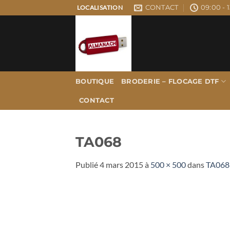
Passer
CONTACT
09:00 - 1
LOCALISATION
au
contenu
BOUTIQUE
BRODERIE – FLOCAGE DTF
CONTACT
TA068
Publié
4 mars 2015
à
500 × 500
dans
TA068