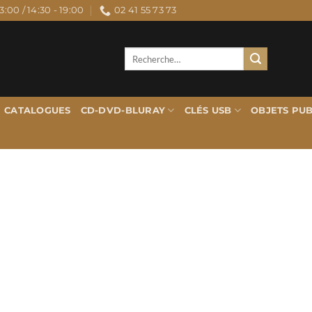
3:00 / 14:30 - 19:00
02 41 55 73 73
Recherche
pour :
CATALOGUES
CD-DVD-BLURAY
CLÉS USB
OBJETS PUB