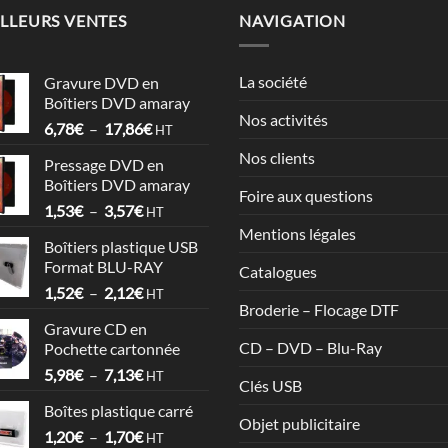
LLEURS VENTES
NAVIGATION
La société
Gravure DVD en
Boîtiers DVD amaray
Nos activités
Plage
6,78
€
–
17,86
€
HT
de
Nos clients
Pressage DVD en
prix :
Boîtiers DVD amaray
6,78€
Foire aux questions
Plage
1,53
€
–
3,57
€
à
HT
de
17,86€
Mentions légales
Boîtiers plastique USB
prix :
Format BLU-RAY
Catalogues
1,53€
Plage
1,52
€
–
2,12
€
à
HT
Broderie – Flocage DTF
de
3,57€
Gravure CD en
prix :
CD – DVD – Blu-Ray
Pochette cartonnée
1,52€
Plage
5,98
€
–
7,13
€
à
HT
Clés USB
de
2,12€
Boîtes plastique carré
prix :
Objet publicitaire
Plage
1,20
€
–
1,70
€
5,98€
HT