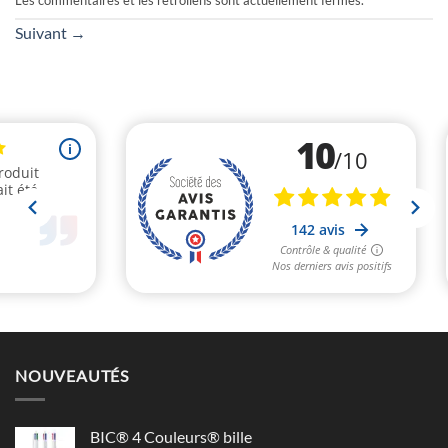
Les commentaires et les rétroliens sont actuellement fermés.
Suivant
→
NOUVEAUTÉS
BIC® 4 Couleurs® bille