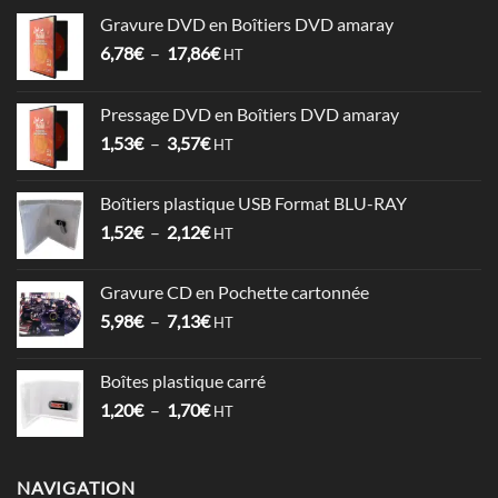
Gravure DVD en Boîtiers DVD amaray
Plage
6,78
€
–
17,86
€
HT
de
prix :
Pressage DVD en Boîtiers DVD amaray
6,78€
Plage
1,53
€
–
3,57
€
à
HT
de
17,86€
prix :
Boîtiers plastique USB Format BLU-RAY
1,53€
Plage
1,52
€
–
2,12
€
à
HT
de
3,57€
prix :
Gravure CD en Pochette cartonnée
1,52€
Plage
5,98
€
–
7,13
€
à
HT
de
2,12€
prix :
Boîtes plastique carré
5,98€
Plage
1,20
€
–
1,70
€
à
HT
de
7,13€
prix :
1,20€
NAVIGATION