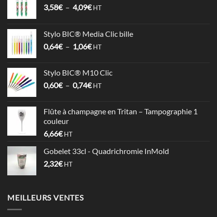
Plage
3,58
€
–
4,09
€
HT
de
prix :
Stylo BIC® Media Clic bille
3,58€
Plage
0,64
€
–
1,06
€
à
HT
de
4,09€
prix :
Stylo BIC® M10 Clic
0,64€
Plage
0,60
€
–
0,74
€
à
HT
de
1,06€
prix :
Flûte à champagne en Tritan – Tampographie 1
0,60€
couleur
à
6,66
€
HT
0,74€
Gobelet 33cl - Quadrichromie InMold
2,32
€
HT
MEILLEURS VENTES