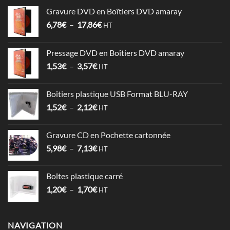
Gravure DVD en Boîtiers DVD amaray
Plage
6,78
€
–
17,86
€
HT
de
prix :
Pressage DVD en Boîtiers DVD amaray
6,78€
Plage
1,53
€
–
3,57
€
à
HT
de
17,86€
prix :
Boîtiers plastique USB Format BLU-RAY
1,53€
Plage
1,52
€
–
2,12
€
à
HT
de
3,57€
prix :
Gravure CD en Pochette cartonnée
1,52€
Plage
5,98
€
–
7,13
€
à
HT
de
2,12€
prix :
Boîtes plastique carré
5,98€
Plage
1,20
€
–
1,70
€
à
HT
de
7,13€
prix :
1,20€
NAVIGATION