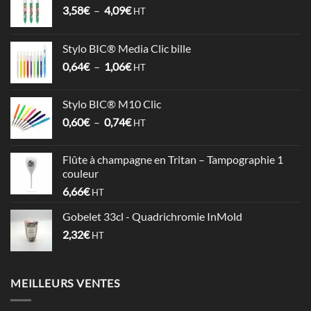
Plage
3,58
€
–
4,09
€
HT
de
prix :
Stylo BIC® Media Clic bille
3,58€
Plage
0,64
€
–
1,06
€
à
HT
de
4,09€
prix :
Stylo BIC® M10 Clic
0,64€
Plage
0,60
€
–
0,74
€
à
HT
de
1,06€
prix :
Flûte à champagne en Tritan – Tampographie 1
0,60€
couleur
à
6,66
€
HT
0,74€
Gobelet 33cl - Quadrichromie InMold
2,32
€
HT
MEILLEURS VENTES