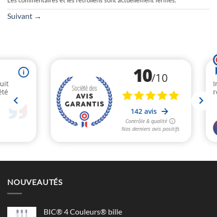
Les commentaires et les rétroliens sont actuellement fermés.
Suivant
→
NOUVEAUTÉS
BIC® 4 Couleurs® bille