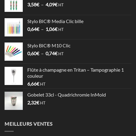
Plage
3,58
€
–
4,09
€
HT
de
prix :
Stylo BIC® Media Clic bille
3,58€
Plage
0,64
€
–
1,06
€
à
HT
de
4,09€
prix :
Stylo BIC® M10 Clic
0,64€
Plage
0,60
€
–
0,74
€
à
HT
de
1,06€
prix :
Flûte à champagne en Tritan – Tampographie 1
0,60€
couleur
à
6,66
€
HT
0,74€
Gobelet 33cl - Quadrichromie InMold
2,32
€
HT
MEILLEURS VENTES