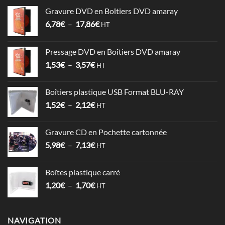
Gravure DVD en Boîtiers DVD amaray
Plage
6,78
€
–
17,86
€
HT
de
prix :
Pressage DVD en Boîtiers DVD amaray
6,78€
Plage
1,53
€
–
3,57
€
à
HT
de
17,86€
prix :
Boîtiers plastique USB Format BLU-RAY
1,53€
Plage
1,52
€
–
2,12
€
à
HT
de
3,57€
prix :
Gravure CD en Pochette cartonnée
1,52€
Plage
5,98
€
–
7,13
€
à
HT
de
2,12€
prix :
Boîtes plastique carré
5,98€
Plage
1,20
€
–
1,70
€
à
HT
de
7,13€
prix :
1,20€
NAVIGATION