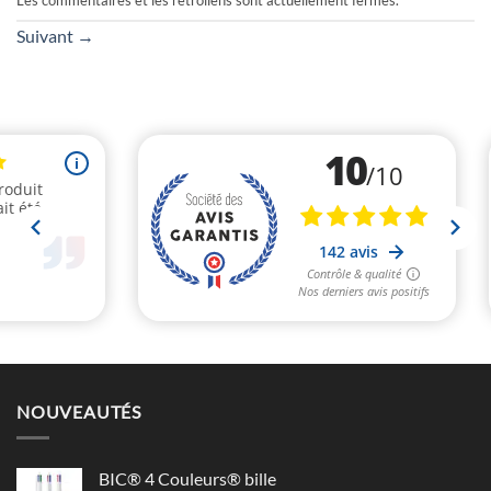
Les commentaires et les rétroliens sont actuellement fermés.
Suivant
→
NOUVEAUTÉS
BIC® 4 Couleurs® bille