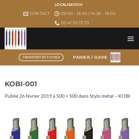
Passer
LOCALISATION
au
CONTACT
09:00 - 13:00 / 14:30 - 19:00
contenu
02 41 55 73 73
PANIER /
0,00
€
TRANSFERT DE FICHIER
KOBI-001
Publié
26 février 2019
à
500 × 500
dans
Stylo métal – KOBI