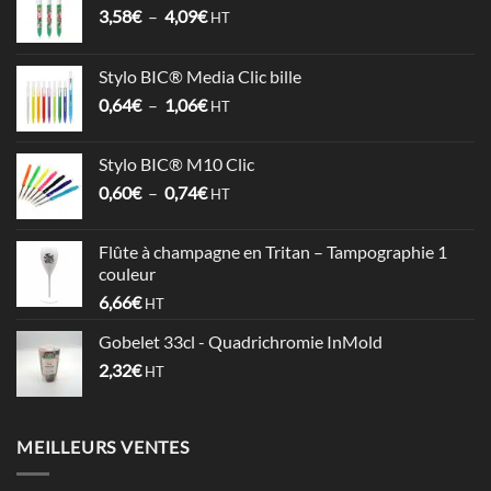
Plage
3,58
€
–
4,09
€
HT
de
prix :
Stylo BIC® Media Clic bille
3,58€
Plage
0,64
€
–
1,06
€
à
HT
de
4,09€
prix :
Stylo BIC® M10 Clic
0,64€
Plage
0,60
€
–
0,74
€
à
HT
de
1,06€
prix :
Flûte à champagne en Tritan – Tampographie 1
0,60€
couleur
à
6,66
€
HT
0,74€
Gobelet 33cl - Quadrichromie InMold
2,32
€
HT
MEILLEURS VENTES