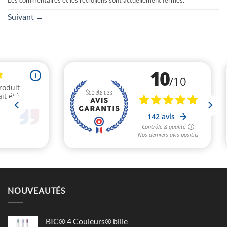
Les commentaires et les rétroliens sont actuellement fermés.
Suivant
→
NOUVEAUTÉS
BIC® 4 Couleurs® bille