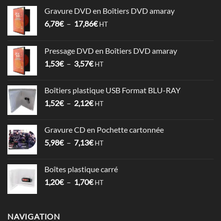
Gravure DVD en Boîtiers DVD amaray
Plage
6,78
€
–
17,86
€
HT
de
prix :
Pressage DVD en Boîtiers DVD amaray
6,78€
Plage
1,53
€
–
3,57
€
à
HT
de
17,86€
prix :
Boîtiers plastique USB Format BLU-RAY
1,53€
Plage
1,52
€
–
2,12
€
à
HT
de
3,57€
prix :
Gravure CD en Pochette cartonnée
1,52€
Plage
5,98
€
–
7,13
€
à
HT
de
2,12€
prix :
Boîtes plastique carré
5,98€
Plage
1,20
€
–
1,70
€
à
HT
de
7,13€
prix :
1,20€
NAVIGATION