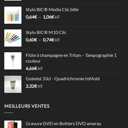
prix :
Stylo BIC® Media Clic bille
3,58€
Plage
0,64
€
–
1,06
€
à
HT
de
4,09€
prix :
Stylo BIC® M10 Clic
0,64€
Plage
0,60
€
–
0,74
€
à
HT
de
1,06€
prix :
Flûte à champagne en Tritan – Tampographie 1
0,60€
couleur
à
6,66
€
HT
0,74€
Gobelet 33cl - Quadrichromie InMold
2,32
€
HT
MEILLEURS VENTES
Gravure DVD en Boîtiers DVD amaray