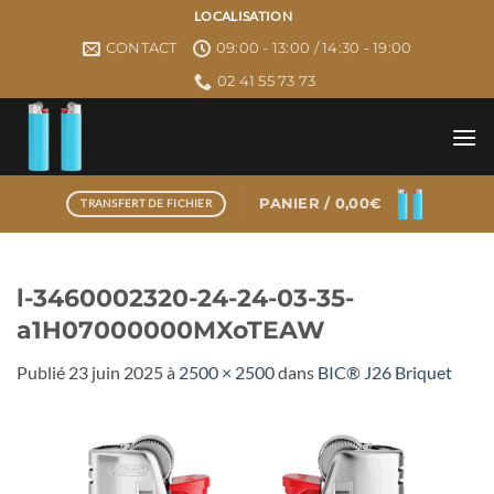
Passer
LOCALISATION
au
CONTACT
09:00 - 13:00 / 14:30 - 19:00
contenu
02 41 55 73 73
PANIER /
0,00
€
TRANSFERT DE FICHIER
l-3460002320-24-24-03-35-
a1H07000000MXoTEAW
Publié
23 juin 2025
à
2500 × 2500
dans
BIC® J26 Briquet