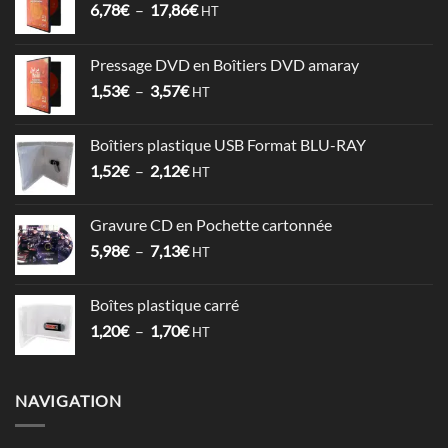
Plage
6,78
€
–
17,86
€
HT
de
prix :
Pressage DVD en Boîtiers DVD amaray
6,78€
Plage
1,53
€
–
3,57
€
à
HT
de
17,86€
prix :
Boîtiers plastique USB Format BLU-RAY
1,53€
Plage
1,52
€
–
2,12
€
à
HT
de
3,57€
prix :
Gravure CD en Pochette cartonnée
1,52€
Plage
5,98
€
–
7,13
€
à
HT
de
2,12€
prix :
Boîtes plastique carré
5,98€
Plage
1,20
€
–
1,70
€
à
HT
de
7,13€
prix :
1,20€
NAVIGATION
à
1,70€