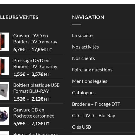
LLEURS VENTES
NAVIGATION
La société
Gravure DVD en
Boîtiers DVD amaray
Nos activités
Plage
6,78
€
–
17,86
€
HT
de
Nos clients
Pressage DVD en
prix :
Boîtiers DVD amaray
6,78€
Foire aux questions
Plage
1,53
€
–
3,57
€
à
HT
de
17,86€
Mentions légales
Boîtiers plastique USB
prix :
Format BLU-RAY
Catalogues
1,53€
Plage
1,52
€
–
2,12
€
à
HT
Broderie – Flocage DTF
de
3,57€
Gravure CD en
prix :
CD – DVD – Blu-Ray
Pochette cartonnée
1,52€
Plage
5,98
€
–
7,13
€
à
HT
Clés USB
de
2,12€
Boîtes plastique carré