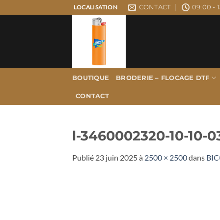
Passer
CONTACT
09:00 - 1
LOCALISATION
au
contenu
BOUTIQUE
BRODERIE – FLOCAGE DTF
CONTACT
l-3460002320-10-10
Publié
23 juin 2025
à
2500 × 2500
dans
BIC