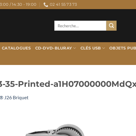
3:00 / 14:30 - 19:00
02 41 55 73 73
Recherche
pour :
CATALOGUES
CD-DVD-BLURAY
CLÉS USB
OBJETS PUB
-03-35-Printed-a1H07000000MdQ
® J26 Briquet