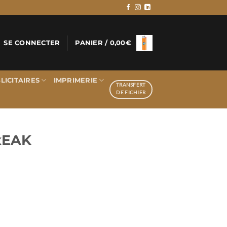
SE CONNECTER
PANIER /
0,00
€
LICITAIRES
IMPRIMERIE
TRANSFERT
DE FICHIER
xEAK