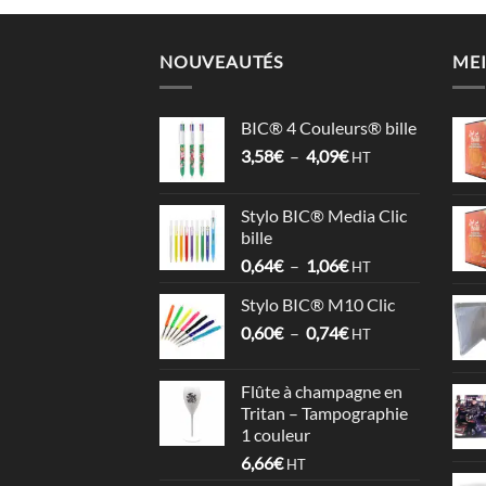
NOUVEAUTÉS
MEI
BIC® 4 Couleurs® bille
Plage
3,58
€
–
4,09
€
HT
de
prix :
Stylo BIC® Media Clic
3,58€
bille
à
Plage
0,64
€
–
1,06
€
4,09€
HT
de
Stylo BIC® M10 Clic
prix :
Plage
0,60
€
–
0,74
€
0,64€
HT
de
à
prix :
1,06€
Flûte à champagne en
0,60€
Tritan – Tampographie
à
1 couleur
0,74€
6,66
€
HT