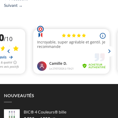
Suivant
→
NOUVEAUTÉS
BIC® 4 Couleurs® bille