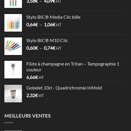
Plage
3,58
€
–
4,09
€
HT
de
prix :
Stylo BIC® Media Clic bille
3,58€
Plage
0,64
€
–
1,06
€
à
HT
de
4,09€
prix :
Stylo BIC® M10 Clic
0,64€
Plage
0,60
€
–
0,74
€
à
HT
de
1,06€
prix :
Flûte à champagne en Tritan – Tampographie 1
0,60€
couleur
à
6,66
€
HT
0,74€
Gobelet 33cl - Quadrichromie InMold
2,32
€
HT
MEILLEURS VENTES