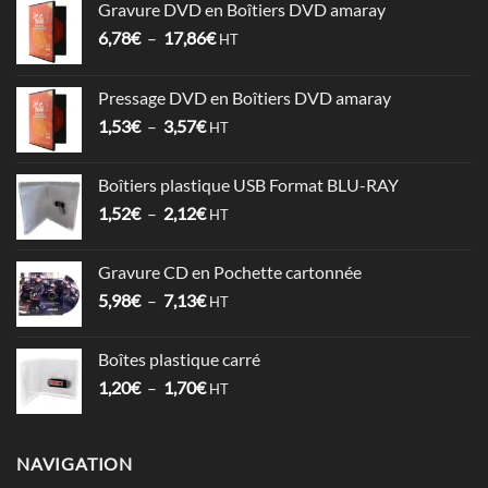
Gravure DVD en Boîtiers DVD amaray
Plage
6,78
€
–
17,86
€
HT
de
prix :
Pressage DVD en Boîtiers DVD amaray
6,78€
Plage
1,53
€
–
3,57
€
à
HT
de
17,86€
prix :
Boîtiers plastique USB Format BLU-RAY
1,53€
Plage
1,52
€
–
2,12
€
à
HT
de
3,57€
prix :
Gravure CD en Pochette cartonnée
1,52€
Plage
5,98
€
–
7,13
€
à
HT
de
2,12€
prix :
Boîtes plastique carré
5,98€
Plage
1,20
€
–
1,70
€
à
HT
de
7,13€
prix :
1,20€
NAVIGATION
à