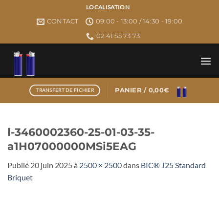
Passer
LOCALISATION
au
CONTACT
09:00 - 13:00 / 14:30 - 19:00
contenu
02 41 55 73 73
PANIER /
0,00
€
TRANSFERT DE FICHIER
l-3460002360-25-01-03-35-
a1H07000000MSi5EAG
Publié
20 juin 2025
à
2500 × 2500
dans
BIC® J25 Standard
Briquet