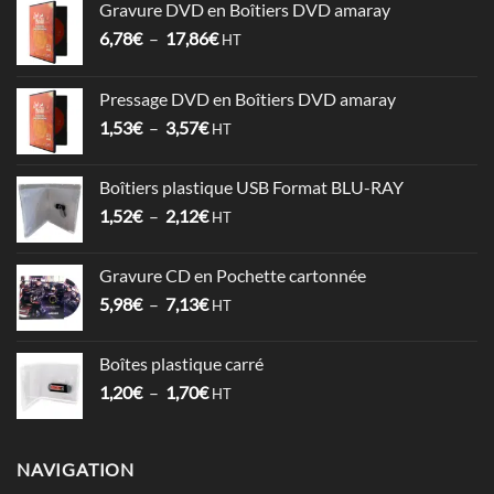
Gravure DVD en Boîtiers DVD amaray
Plage
6,78
€
–
17,86
€
HT
de
prix :
Pressage DVD en Boîtiers DVD amaray
6,78€
Plage
1,53
€
–
3,57
€
à
HT
de
17,86€
prix :
Boîtiers plastique USB Format BLU-RAY
1,53€
Plage
1,52
€
–
2,12
€
à
HT
de
3,57€
prix :
Gravure CD en Pochette cartonnée
1,52€
Plage
5,98
€
–
7,13
€
à
HT
de
2,12€
prix :
Boîtes plastique carré
5,98€
Plage
1,20
€
–
1,70
€
à
HT
de
7,13€
prix :
1,20€
NAVIGATION
à