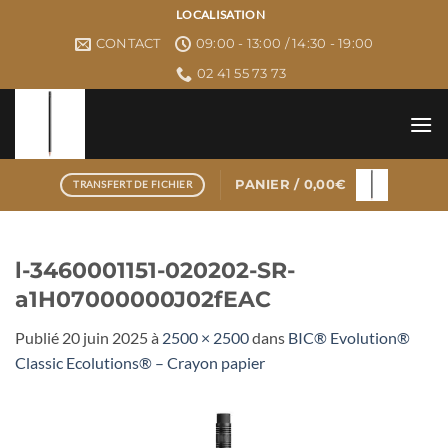
Passer
LOCALISATION
au
CONTACT
09:00 - 13:00 / 14:30 - 19:00
contenu
02 41 55 73 73
PANIER /
0,00
€
TRANSFERT DE FICHIER
l-3460001151-020202-SR-
a1H07000000J02fEAC
Publié
20 juin 2025
à
2500 × 2500
dans
BIC® Evolution®
Classic Ecolutions® – Crayon papier