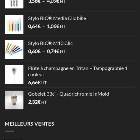
Plage
3,58
€
–
4,09
€
HT
de
prix :
Stylo BIC® Media Clic bille
3,58€
Plage
0,64
€
–
1,06
€
à
HT
de
4,09€
prix :
Stylo BIC® M10 Clic
0,64€
Plage
0,60
€
–
0,74
€
à
HT
de
1,06€
prix :
Flûte à champagne en Tritan – Tampographie 1
0,60€
couleur
à
6,66
€
HT
0,74€
Gobelet 33cl - Quadrichromie InMold
2,32
€
HT
MEILLEURS VENTES