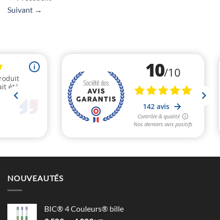
Suivant
→
NOUVEAUTÉS
BIC® 4 Couleurs® bille