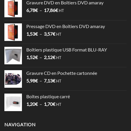
Gravure DVD en Boîtiers DVD amaray
Plage
6,78
€
–
17,86
€
HT
de
prix :
Pressage DVD en Boîtiers DVD amaray
6,78€
Plage
1,53
€
–
3,57
€
à
HT
de
17,86€
prix :
Boîtiers plastique USB Format BLU-RAY
1,53€
Plage
1,52
€
–
2,12
€
à
HT
de
3,57€
prix :
Gravure CD en Pochette cartonnée
1,52€
Plage
5,98
€
–
7,13
€
à
HT
de
2,12€
prix :
Boîtes plastique carré
5,98€
Plage
1,20
€
–
1,70
€
à
HT
de
7,13€
prix :
1,20€
NAVIGATION
à