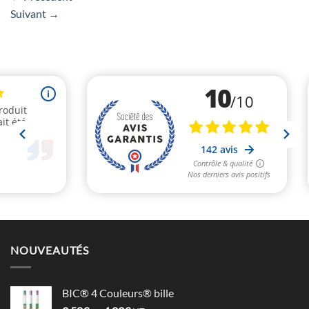
Suivant
→
NOUVEAUTÉS
BIC® 4 Couleurs® bille