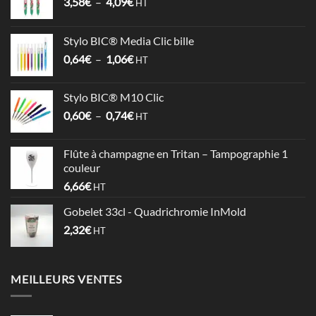
Plage
3,58
€
–
4,09
€
HT
de
prix :
Stylo BIC® Media Clic bille
3,58€
Plage
0,64
€
–
1,06
€
à
HT
de
4,09€
prix :
Stylo BIC® M10 Clic
0,64€
Plage
0,60
€
–
0,74
€
à
HT
de
1,06€
prix :
Flûte à champagne en Tritan – Tampographie 1
0,60€
couleur
à
6,66
€
HT
0,74€
Gobelet 33cl - Quadrichromie InMold
2,32
€
HT
MEILLEURS VENTES