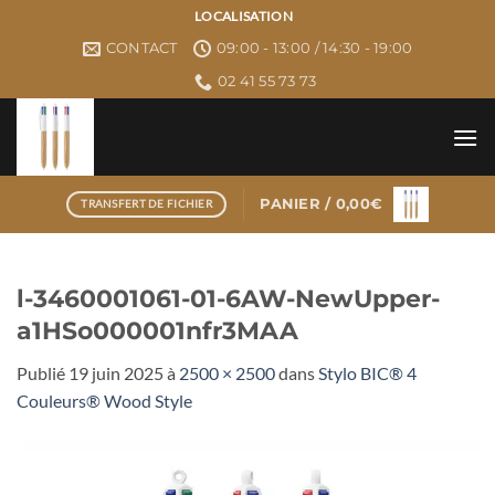
Passer
LOCALISATION
au
CONTACT
09:00 - 13:00 / 14:30 - 19:00
contenu
02 41 55 73 73
PANIER /
0,00
€
TRANSFERT DE FICHIER
l-3460001061-01-6AW-NewUpper-
a1HSo000001nfr3MAA
Publié
19 juin 2025
à
2500 × 2500
dans
Stylo BIC® 4
Couleurs® Wood Style