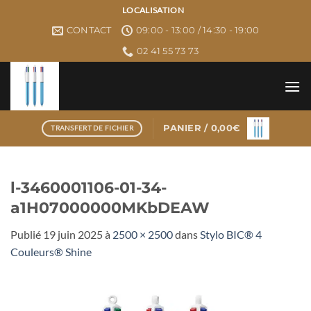
Passer
LOCALISATION
au
CONTACT
09:00 - 13:00 / 14:30 - 19:00
contenu
02 41 55 73 73
PANIER /
0,00
€
TRANSFERT DE FICHIER
l-3460001106-01-34-
a1H07000000MKbDEAW
Publié
19 juin 2025
à
2500 × 2500
dans
Stylo BIC® 4
Couleurs® Shine