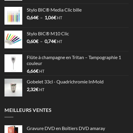
prix :
Stylo BIC® Media Clic bille
3,58€
Plage
0,64
€
–
1,06
€
à
HT
de
4,09€
prix :
Stylo BIC® M10 Clic
0,64€
Plage
0,60
€
–
0,74
€
à
HT
de
1,06€
prix :
Flûte à champagne en Tritan – Tampographie 1
0,60€
couleur
à
6,66
€
HT
0,74€
Gobelet 33cl - Quadrichromie InMold
2,32
€
HT
MEILLEURS VENTES
Gravure DVD en Boîtiers DVD amaray