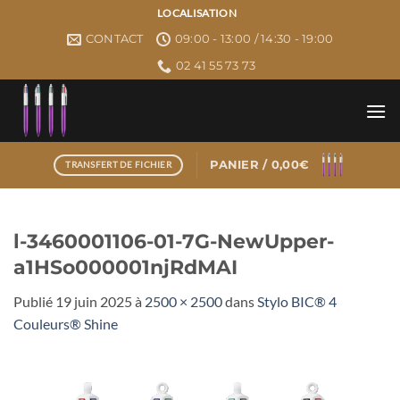
Passer
LOCALISATION
au
CONTACT
09:00 - 13:00 / 14:30 - 19:00
contenu
02 41 55 73 73
PANIER /
0,00
€
TRANSFERT DE FICHIER
l-3460001106-01-7G-NewUpper-
a1HSo000001njRdMAI
Publié
19 juin 2025
à
2500 × 2500
dans
Stylo BIC® 4
Couleurs® Shine