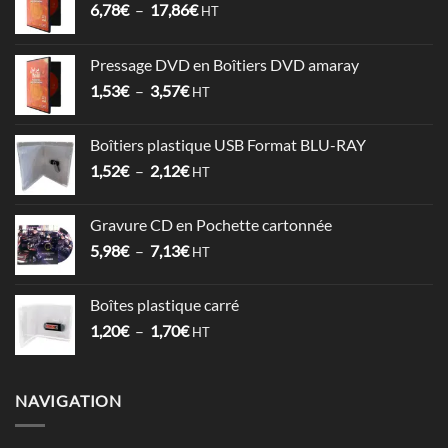
Plage
6,78
€
–
17,86
€
HT
de
prix :
Pressage DVD en Boîtiers DVD amaray
6,78€
Plage
1,53
€
–
3,57
€
à
HT
de
17,86€
prix :
Boîtiers plastique USB Format BLU-RAY
1,53€
Plage
1,52
€
–
2,12
€
à
HT
de
3,57€
prix :
Gravure CD en Pochette cartonnée
1,52€
Plage
5,98
€
–
7,13
€
à
HT
de
2,12€
prix :
Boîtes plastique carré
5,98€
Plage
1,20
€
–
1,70
€
à
HT
de
7,13€
prix :
1,20€
NAVIGATION
à
1,70€