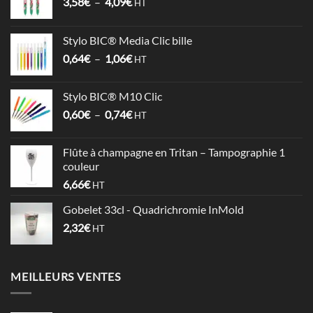
Plage
3,58
€
–
4,09
€
HT
de
prix :
Stylo BIC® Media Clic bille
3,58€
Plage
0,64
€
–
1,06
€
à
HT
de
4,09€
prix :
Stylo BIC® M10 Clic
0,64€
Plage
0,60
€
–
0,74
€
à
HT
de
1,06€
prix :
Flûte à champagne en Tritan – Tampographie 1
0,60€
couleur
à
6,66
€
HT
0,74€
Gobelet 33cl - Quadrichromie InMold
2,32
€
HT
MEILLEURS VENTES