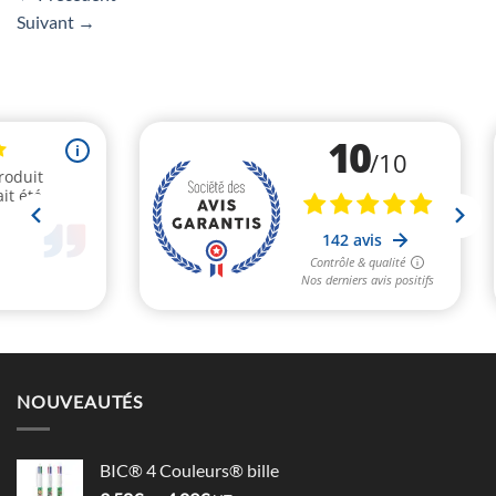
Suivant
→
NOUVEAUTÉS
BIC® 4 Couleurs® bille