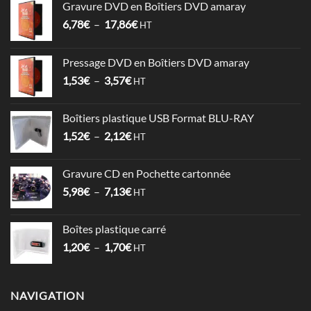
Gravure DVD en Boîtiers DVD amaray
Plage
6,78
€
–
17,86
€
HT
de
prix :
Pressage DVD en Boîtiers DVD amaray
6,78€
Plage
1,53
€
–
3,57
€
à
HT
de
17,86€
prix :
Boîtiers plastique USB Format BLU-RAY
1,53€
Plage
1,52
€
–
2,12
€
à
HT
de
3,57€
prix :
Gravure CD en Pochette cartonnée
1,52€
Plage
5,98
€
–
7,13
€
à
HT
de
2,12€
prix :
Boîtes plastique carré
5,98€
Plage
1,20
€
–
1,70
€
à
HT
de
7,13€
prix :
1,20€
NAVIGATION
à