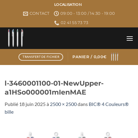
Passer
LOCALISATION
au
CONTACT
09:00 - 13:00 / 14:30 - 19:00
contenu
02 41 55 73 73
PANIER /
0,00
€
TRANSFERT DE FICHIER
l-3460001100-01-NewUpper-
a1HSo000001mIenMAE
Publié
18 juin 2025
à
2500 × 2500
dans
BIC® 4 Couleurs®
bille