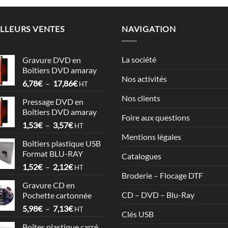
LLEURS VENTES
NAVIGATION
La société
Gravure DVD en
Boîtiers DVD amaray
Nos activités
Plage
6,78
€
–
17,86
€
HT
de
Nos clients
Pressage DVD en
prix :
Boîtiers DVD amaray
6,78€
Foire aux questions
Plage
1,53
€
–
3,57
€
à
HT
de
17,86€
Mentions légales
Boîtiers plastique USB
prix :
Format BLU-RAY
Catalogues
1,53€
Plage
1,52
€
–
2,12
€
à
HT
Broderie – Flocage DTF
de
3,57€
Gravure CD en
prix :
CD – DVD – Blu-Ray
Pochette cartonnée
1,52€
Plage
5,98
€
–
7,13
€
à
HT
Clés USB
de
2,12€
Boîtes plastique carré