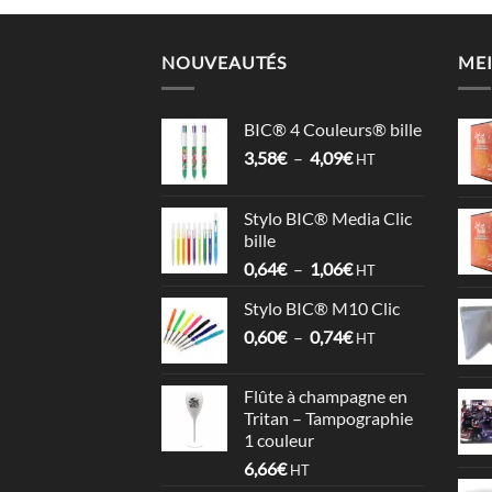
NOUVEAUTÉS
MEI
BIC® 4 Couleurs® bille
Plage
3,58
€
–
4,09
€
HT
de
prix :
Stylo BIC® Media Clic
3,58€
bille
à
Plage
0,64
€
–
1,06
€
4,09€
HT
de
Stylo BIC® M10 Clic
prix :
Plage
0,60
€
–
0,74
€
0,64€
HT
de
à
prix :
1,06€
Flûte à champagne en
0,60€
Tritan – Tampographie
à
1 couleur
0,74€
6,66
€
HT