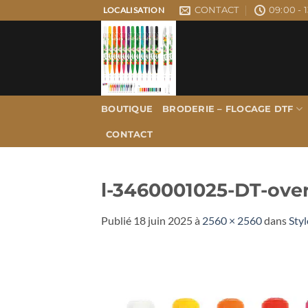
Passer
CONTACT
09:00 - 1
LOCALISATION
au
contenu
BOUTIQUE
BRODERIE – FLOCAGE DTF
CONTACT
l-3460001025-DT-ov
Publié
18 juin 2025
à
2560 × 2560
dans
Styl