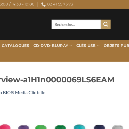
3:00 / 14:30 - 19:00
02 41 55 73 73
Recherche
pour :
CATALOGUES
CD-DVD-BLURAY
CLÉS USB
OBJETS PUB
erview-a1H1n0000069LS6EAM
o BIC® Media Clic bille