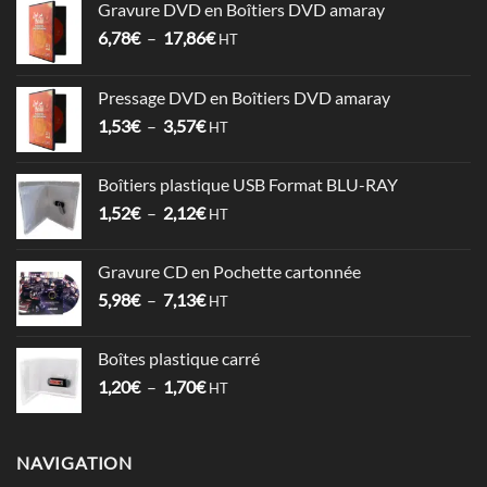
Gravure DVD en Boîtiers DVD amaray
Plage
6,78
€
–
17,86
€
HT
de
prix :
Pressage DVD en Boîtiers DVD amaray
6,78€
Plage
1,53
€
–
3,57
€
à
HT
de
17,86€
prix :
Boîtiers plastique USB Format BLU-RAY
1,53€
Plage
1,52
€
–
2,12
€
à
HT
de
3,57€
prix :
Gravure CD en Pochette cartonnée
1,52€
Plage
5,98
€
–
7,13
€
à
HT
de
2,12€
prix :
Boîtes plastique carré
5,98€
Plage
1,20
€
–
1,70
€
à
HT
de
7,13€
prix :
1,20€
NAVIGATION
à