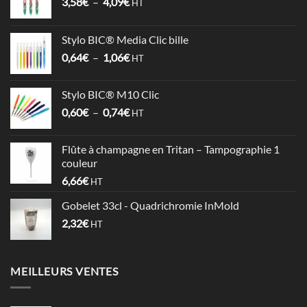
Plage
3,58
€
–
4,09
€
HT
de
prix :
Stylo BIC® Media Clic bille
3,58€
Plage
0,64
€
–
1,06
€
à
HT
de
4,09€
prix :
Stylo BIC® M10 Clic
0,64€
Plage
0,60
€
–
0,74
€
à
HT
de
1,06€
prix :
Flûte à champagne en Tritan – Tampographie 1
0,60€
couleur
à
6,66
€
HT
0,74€
Gobelet 33cl - Quadrichromie InMold
2,32
€
HT
MEILLEURS VENTES