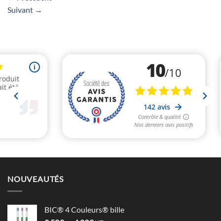
Suivant
→
NOUVEAUTÉS
BIC® 4 Couleurs® bille