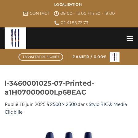
Passer
LOCALISATION
au
CONTACT
09:00 - 13:00 / 14:30 - 19:00
contenu
02 41 55 73 73
PANIER /
0,00
€
TRANSFERT DE FICHIER
l-3460001025-07-Printed-
a1H07000000Lp68EAC
Publié
18 juin 2025
à
2500 × 2500
dans
Stylo BIC® Media
Clic bille