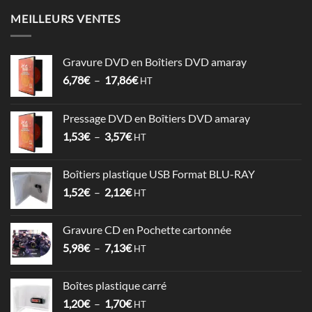
MEILLEURS VENTES
Gravure DVD en Boîtiers DVD amaray
Plage
6,78
€
–
17,86
€
HT
de
prix :
Pressage DVD en Boîtiers DVD amaray
6,78€
Plage
1,53
€
–
3,57
€
à
HT
de
17,86€
prix :
Boîtiers plastique USB Format BLU-RAY
1,53€
Plage
1,52
€
–
2,12
€
à
HT
de
3,57€
prix :
Gravure CD en Pochette cartonnée
1,52€
Plage
5,98
€
–
7,13
€
à
HT
de
2,12€
prix :
Boîtes plastique carré
5,98€
Plage
1,20
€
–
1,70
€
à
HT