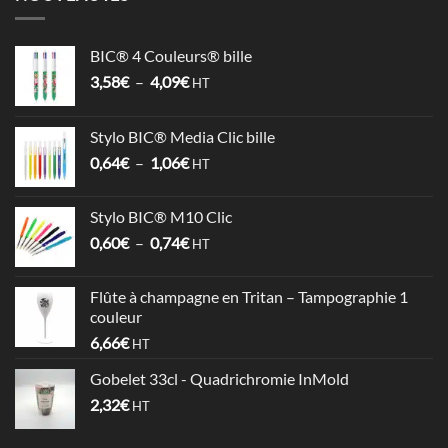
BIC® 4 Couleurs® bille
Plage
3,58
€
–
4,09
€
HT
de
prix :
Stylo BIC® Media Clic bille
3,58€
Plage
0,64
€
–
1,06
€
à
HT
de
4,09€
prix :
Stylo BIC® M10 Clic
0,64€
Plage
0,60
€
–
0,74
€
à
HT
de
1,06€
prix :
Flûte à champagne en Tritan – Tampographie 1
0,60€
couleur
à
6,66
€
HT
0,74€
Gobelet 33cl - Quadrichromie InMold
2,32
€
HT