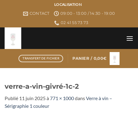
Passer
LOCALISATION
au
CONTACT
09:00 - 13:00 / 14:30 - 19:00
contenu
02 41 55 73 73
PANIER /
0,00
€
TRANSFERT DE FICHIER
verre-a-vin-givré-1c-2
Publié
11 juin 2025
à
771 × 1000
dans
Verre à vin –
Sérigraphie 1 couleur