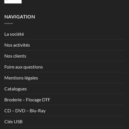
de
7,13€
prix :
1,20€
NAVIGATION
à
1,70€
La société
Nos activités
Nos clients
Foire aux questions
Mentions légales
Catalogues
Broderie – Flocage DTF
CD – DVD – Blu-Ray
Clés USB