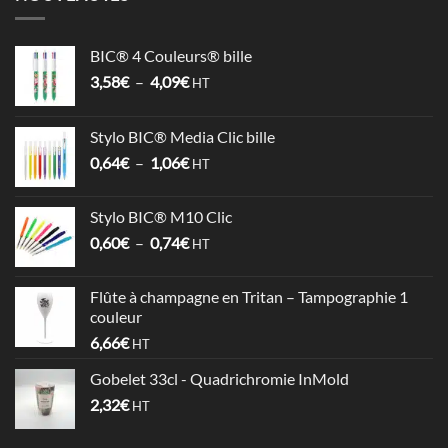
BIC® 4 Couleurs® bille
Plage
3,58
€
–
4,09
€
HT
de
prix :
Stylo BIC® Media Clic bille
3,58€
Plage
0,64
€
–
1,06
€
à
HT
de
4,09€
prix :
Stylo BIC® M10 Clic
0,64€
Plage
0,60
€
–
0,74
€
à
HT
de
1,06€
prix :
Flûte à champagne en Tritan – Tampographie 1
0,60€
couleur
à
6,66
€
HT
0,74€
Gobelet 33cl - Quadrichromie InMold
2,32
€
HT