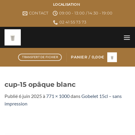
Passer
LOCALISATION
au
CONTACT
09:00 - 13:00 / 14:30 - 19:00
contenu
02 41 55 73 73
PANIER /
0,00
€
TRANSFERT DE FICHIER
cup-15 opâque blanc
Publié
6 juin 2025
à
771 × 1000
dans
Gobelet 15cl – sans
impression