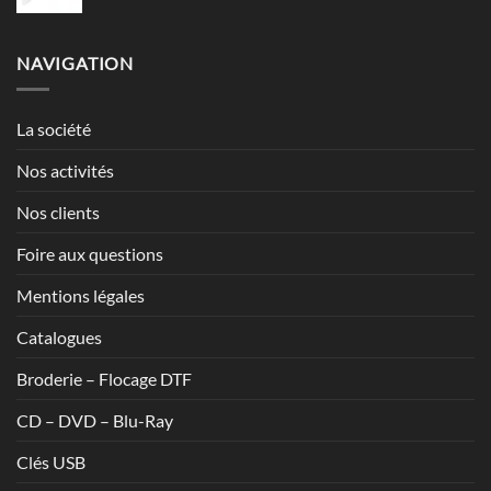
de
7,13€
prix :
1,20€
NAVIGATION
à
1,70€
La société
Nos activités
Nos clients
Foire aux questions
Mentions légales
Catalogues
Broderie – Flocage DTF
CD – DVD – Blu-Ray
Clés USB