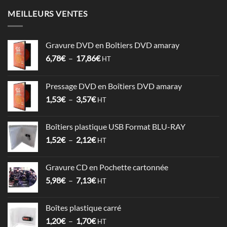
MEILLEURS VENTES
Gravure DVD en Boîtiers DVD amaray
Plage
6,78
€
–
17,86
€
HT
de
prix :
Pressage DVD en Boîtiers DVD amaray
6,78€
Plage
1,53
€
–
3,57
€
à
HT
de
17,86€
prix :
Boîtiers plastique USB Format BLU-RAY
1,53€
Plage
1,52
€
–
2,12
€
à
HT
de
3,57€
prix :
Gravure CD en Pochette cartonnée
1,52€
Plage
5,98
€
–
7,13
€
à
HT
de
2,12€
prix :
Boîtes plastique carré
5,98€
Plage
1,20
€
–
1,70
€
à
HT