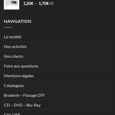
Plage
1,20
€
–
1,70
€
à
HT
de
7,13€
prix :
1,20€
NAVIGATION
à
1,70€
La société
Nos activités
Nos clients
Foire aux questions
Mentions légales
Catalogues
Broderie – Flocage DTF
CD – DVD – Blu-Ray
Clés USB