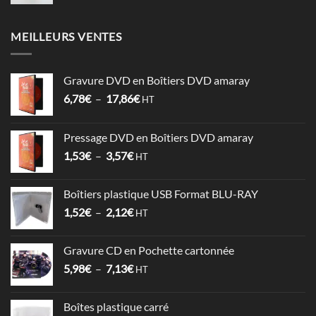
MEILLEURS VENTES
Gravure DVD en Boîtiers DVD amaray
Plage
6,78
€
–
17,86
€
HT
de
prix :
Pressage DVD en Boîtiers DVD amaray
6,78€
Plage
1,53
€
–
3,57
€
à
HT
de
17,86€
prix :
Boîtiers plastique USB Format BLU-RAY
1,53€
Plage
1,52
€
–
2,12
€
à
HT
de
3,57€
prix :
Gravure CD en Pochette cartonnée
1,52€
Plage
5,98
€
–
7,13
€
à
HT
de
2,12€
prix :
Boîtes plastique carré
5,98€