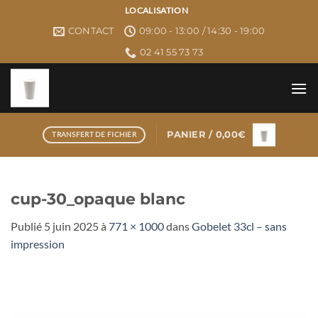
Passer
LOCALISATION
au
CONTACT
09:00 - 13:00 / 14:30 - 19:00
contenu
02 41 55 73 73
PANIER /
0,00
€
TRANSFERT DE FICHIER
cup-30_opaque blanc
Publié
5 juin 2025
à
771 × 1000
dans
Gobelet 33cl – sans
impression