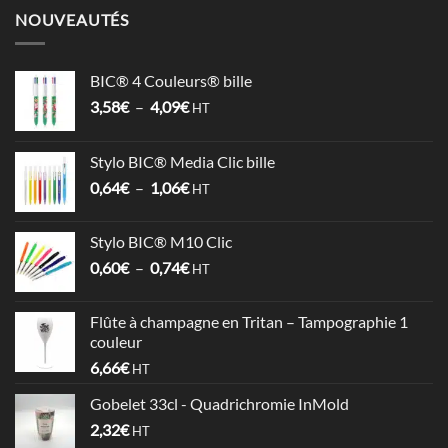
NOUVEAUTÉS
BIC® 4 Couleurs® bille
Plage
3,58
€
–
4,09
€
HT
de
prix :
Stylo BIC® Media Clic bille
3,58€
Plage
0,64
€
–
1,06
€
à
HT
de
4,09€
prix :
Stylo BIC® M10 Clic
0,64€
Plage
0,60
€
–
0,74
€
à
HT
de
1,06€
prix :
Flûte à champagne en Tritan – Tampographie 1
0,60€
couleur
à
6,66
€
HT
0,74€
Gobelet 33cl - Quadrichromie InMold
2,32
€
HT