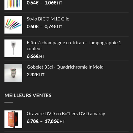
Plage
0,64
€
–
1,06
€
à
HT
de
4,09€
prix :
Stylo BIC® M10 Clic
0,64€
Plage
0,60
€
–
0,74
€
à
HT
de
1,06€
prix :
Flûte à champagne en Tritan – Tampographie 1
0,60€
couleur
à
6,66
€
HT
0,74€
Gobelet 33cl - Quadrichromie InMold
2,32
€
HT
MEILLEURS VENTES
Gravure DVD en Boîtiers DVD amaray
Plage
6,78
€
–
17,86
€
HT
de