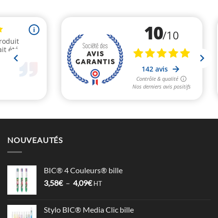
NOUVEAUTÉS
BIC® 4 Couleurs® bille
Plage
3,58
€
–
4,09
€
HT
de
prix :
Stylo BIC® Media Clic bille
3,58€