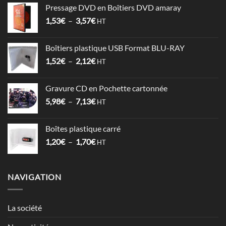
prix :
Pressage DVD en Boîtiers DVD amaray
6,78€
Plage
1,53
€
–
3,57
€
à
HT
de
17,86€
prix :
Boîtiers plastique USB Format BLU-RAY
1,53€
Plage
1,52
€
–
2,12
€
à
HT
de
3,57€
prix :
Gravure CD en Pochette cartonnée
1,52€
Plage
5,98
€
–
7,13
€
à
HT
de
2,12€
prix :
Boîtes plastique carré
5,98€
Plage
1,20
€
–
1,70
€
à
HT
de
7,13€
prix :
1,20€
NAVIGATION
à
1,70€
La société