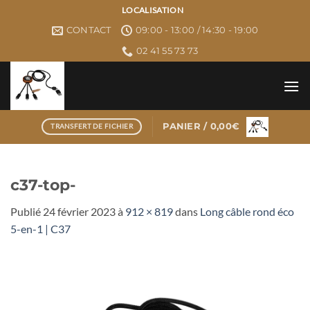
Passer
LOCALISATION
au
CONTACT
09:00 - 13:00 / 14:30 - 19:00
contenu
02 41 55 73 73
PANIER /
0,00
€
TRANSFERT DE FICHIER
c37-top-
Publié
24 février 2023
à
912 × 819
dans
Long câble rond éco
5-en-1 | C37