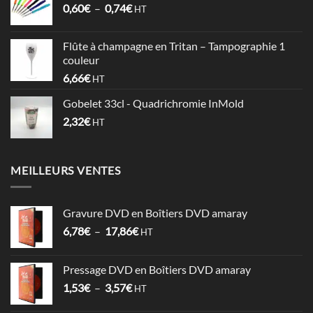
Plage
0,60
€
–
0,74
€
à
HT
de
1,06€
prix :
Flûte à champagne en Tritan – Tampographie 1
0,60€
couleur
à
6,66
€
HT
0,74€
Gobelet 33cl - Quadrichromie InMold
2,32
€
HT
MEILLEURS VENTES
Gravure DVD en Boîtiers DVD amaray
Plage
6,78
€
–
17,86
€
HT
de
prix :
Pressage DVD en Boîtiers DVD amaray
6,78€
Plage
1,53
€
–
3,57
€
à
HT
de
17,86€