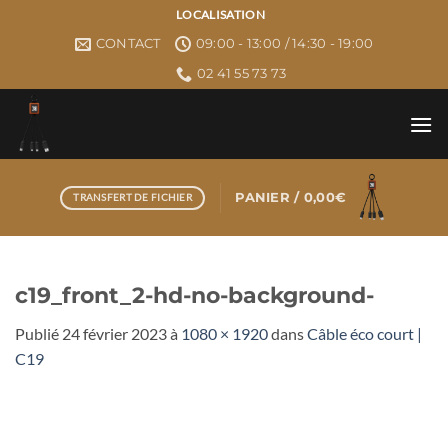
Passer
LOCALISATION
au
CONTACT
09:00 - 13:00 / 14:30 - 19:00
contenu
02 41 55 73 73
PANIER /
0,00
€
TRANSFERT DE FICHIER
c19_front_2-hd-no-background-
Publié
24 février 2023
à
1080 × 1920
dans
Câble éco court |
C19