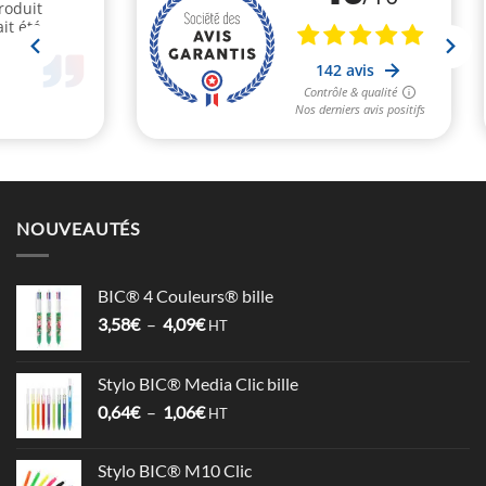
NOUVEAUTÉS
BIC® 4 Couleurs® bille
Plage
3,58
€
–
4,09
€
HT
de
prix :
Stylo BIC® Media Clic bille
3,58€
Plage
0,64
€
–
1,06
€
à
HT
de
4,09€
prix :
Stylo BIC® M10 Clic
0,64€