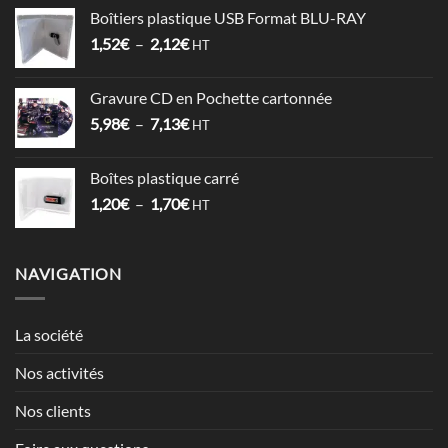
prix :
Boîtiers plastique USB Format BLU-RAY
1,53€
Plage
1,52
€
–
2,12
€
à
HT
de
3,57€
prix :
Gravure CD en Pochette cartonnée
1,52€
Plage
5,98
€
–
7,13
€
à
HT
de
2,12€
prix :
Boîtes plastique carré
5,98€
Plage
1,20
€
–
1,70
€
à
HT
de
7,13€
prix :
1,20€
NAVIGATION
à
1,70€
La société
Nos activités
Nos clients