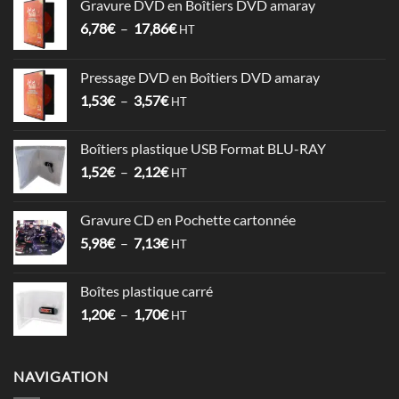
Gravure DVD en Boîtiers DVD amaray
Plage
6,78
€
–
17,86
€
HT
de
prix :
Pressage DVD en Boîtiers DVD amaray
6,78€
Plage
1,53
€
–
3,57
€
à
HT
de
17,86€
prix :
Boîtiers plastique USB Format BLU-RAY
1,53€
Plage
1,52
€
–
2,12
€
à
HT
de
3,57€
prix :
Gravure CD en Pochette cartonnée
1,52€
Plage
5,98
€
–
7,13
€
à
HT
de
2,12€
prix :
Boîtes plastique carré
5,98€
Plage
1,20
€
–
1,70
€
à
HT
de
7,13€
prix :
1,20€
NAVIGATION
à