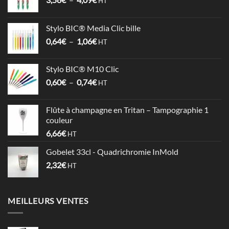
HT
de
prix :
Stylo BIC® Media Clic bille
3,58€
Plage
0,64
€
–
1,06
€
à
HT
de
4,09€
prix :
Stylo BIC® M10 Clic
0,64€
Plage
0,60
€
–
0,74
€
à
HT
de
1,06€
prix :
Flûte à champagne en Tritan – Tampographie 1
0,60€
couleur
à
6,66
€
HT
0,74€
Gobelet 33cl - Quadrichromie InMold
2,32
€
HT
MEILLEURS VENTES