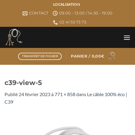
Passer
LOCALISATION
au
CONTACT
09:00 - 13:00 / 14:30 - 19:00
contenu
02 41 55 73 73
PANIER /
0,00
€
TRANSFERT DE FICHIER
c39-view-5
Publié
24 février 2023
à
771 × 858
dans
Le câble 100% éco |
C39