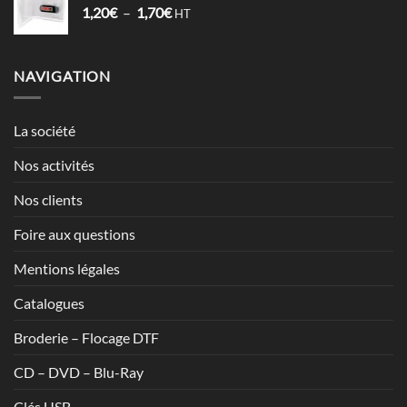
Plage
1,20
€
–
1,70
€
à
HT
de
7,13€
prix :
1,20€
NAVIGATION
à
1,70€
La société
Nos activités
Nos clients
Foire aux questions
Mentions légales
Catalogues
Broderie – Flocage DTF
CD – DVD – Blu-Ray
Clés USB