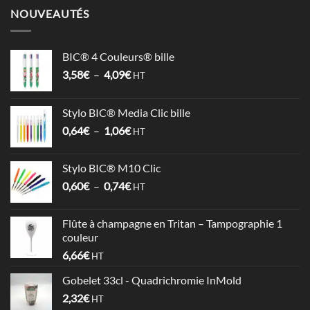
NOUVEAUTÉS
BIC® 4 Couleurs® bille
Plage
3,58
€
–
4,09
€
HT
de
prix :
Stylo BIC® Media Clic bille
3,58€
Plage
0,64
€
–
1,06
€
à
HT
de
4,09€
prix :
Stylo BIC® M10 Clic
0,64€
Plage
0,60
€
–
0,74
€
à
HT
de
1,06€
prix :
Flûte à champagne en Tritan – Tampographie 1
0,60€
couleur
à
6,66
€
HT
0,74€
Gobelet 33cl - Quadrichromie InMold
2,32
€
HT