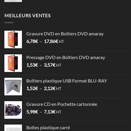
MEILLEURS VENTES
Gravure DVD en Boîtiers DVD amaray
Plage
6,78
€
–
17,86
€
HT
de
prix :
Pressage DVD en Boîtiers DVD amaray
6,78€
Plage
1,53
€
–
3,57
€
à
HT
de
17,86€
prix :
Boîtiers plastique USB Format BLU-RAY
1,53€
Plage
1,52
€
–
2,12
€
à
HT
de
3,57€
prix :
Gravure CD en Pochette cartonnée
1,52€
Plage
5,98
€
–
7,13
€
à
HT
de
2,12€
prix :
Boîtes plastique carré
5,98€