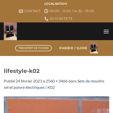
Passer
LOCALISATION
au
CONTACT
09:00 - 13:00 / 14:30 - 19:00
contenu
02 41 55 73 73
PANIER /
0,00
€
TRANSFERT DE FICHIER
lifestyle-k02
Publié
24 février 2023
à
2560 × 3466
dans
Sets de moulins
sel et poivre électriques | K02