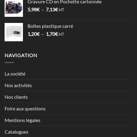
Gravure CD en Pochette cartonnée
1,52€
Plage
5,98
€
–
7,13
€
à
HT
de
2,12€
prix :
Boîtes plastique carré
5,98€
Plage
1,20
€
–
1,70
€
à
HT
de
7,13€
prix :
1,20€
NAVIGATION
à
1,70€
La société
Nos activités
Nos clients
Foire aux questions
Mentions légales
Catalogues