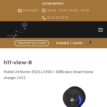
Passer
LOCALISATION
au
CONTACT
09:00 - 13:00 / 14:30 - 19:00
contenu
02 41 55 73 73
PANIER /
0,00
€
TRANSFERT DE FICHIER
h11-view-8
Publié
24 février 2023
à
1920 × 1080
dans
Smart home
charger | H11