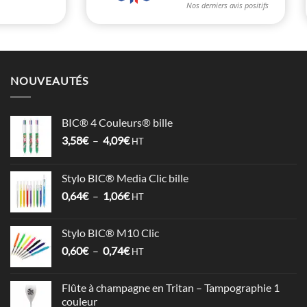
NOUVEAUTÉS
BIC® 4 Couleurs® bille
Plage
3,58
€
–
4,09
€
HT
de
prix :
Stylo BIC® Media Clic bille
3,58€
Plage
0,64
€
–
1,06
€
à
HT
de
4,09€
prix :
Stylo BIC® M10 Clic
0,64€
Plage
0,60
€
–
0,74
€
à
HT
de
1,06€
prix :
Flûte à champagne en Tritan – Tampographie 1
0,60€
couleur