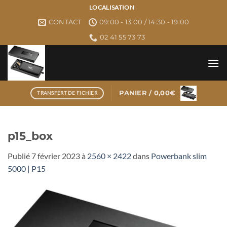
Passer
LOCALISATION
au
CONTACT
09:00 - 13:00 / 14:30 - 19:00
contenu
02 41 55 73 73
PANIER /
0,00
€
TRANSFERT DE FICHIER
p15_box
Publié
7 février 2023
à
2560 × 2422
dans
Powerbank slim
5000 | P15