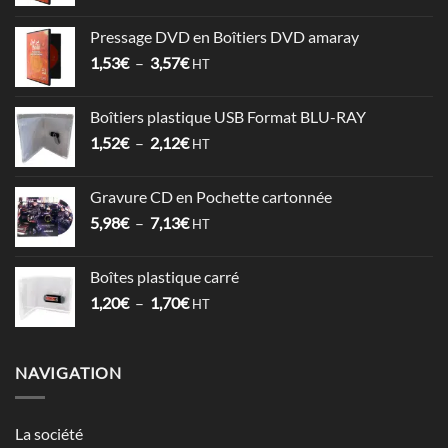
de
prix :
Pressage DVD en Boîtiers DVD amaray
6,78€
Plage
1,53
€
–
3,57
€
à
HT
de
17,86€
prix :
Boîtiers plastique USB Format BLU-RAY
1,53€
Plage
1,52
€
–
2,12
€
à
HT
de
3,57€
prix :
Gravure CD en Pochette cartonnée
1,52€
Plage
5,98
€
–
7,13
€
à
HT
de
2,12€
prix :
Boîtes plastique carré
5,98€
Plage
1,20
€
–
1,70
€
à
HT
de
7,13€
prix :
1,20€
NAVIGATION
à
1,70€
La société