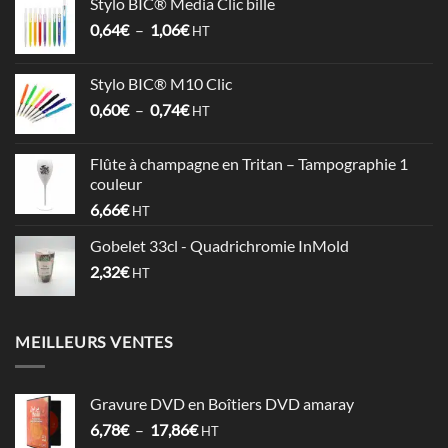
Stylo BIC® Media Clic bille
3,58€
Plage
0,64
€
–
1,06
€
à
HT
de
4,09€
prix :
Stylo BIC® M10 Clic
0,64€
Plage
0,60
€
–
0,74
€
à
HT
de
1,06€
prix :
Flûte à champagne en Tritan – Tampographie 1
0,60€
couleur
à
6,66
€
HT
0,74€
Gobelet 33cl - Quadrichromie InMold
2,32
€
HT
MEILLEURS VENTES
Gravure DVD en Boîtiers DVD amaray
Plage
6,78
€
–
17,86
€
HT