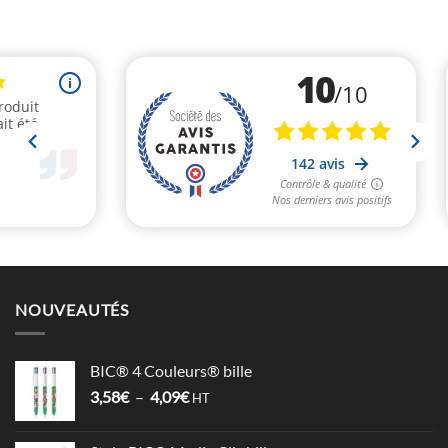
NOUVEAUTÉS
BIC® 4 Couleurs® bille
Plage
3,58
€
–
4,09
€
HT
de
prix :