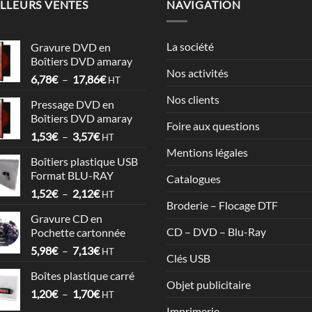
LLEURS VENTES
NAVIGATION
La société
Gravure DVD en
Boîtiers DVD amaray
Nos activités
Plage
6,78
€
–
17,86
€
HT
de
Nos clients
Pressage DVD en
prix :
Boîtiers DVD amaray
6,78€
Foire aux questions
Plage
1,53
€
–
3,57
€
à
HT
de
17,86€
Mentions légales
Boîtiers plastique USB
prix :
Format BLU-RAY
Catalogues
1,53€
Plage
1,52
€
–
2,12
€
à
HT
Broderie – Flocage DTF
de
3,57€
Gravure CD en
prix :
CD – DVD – Blu-Ray
Pochette cartonnée
1,52€
Plage
5,98
€
–
7,13
€
à
HT
Clés USB
de
2,12€
Boîtes plastique carré
prix :
Objet publicitaire
Plage
1,20
€
–
1,70
€
5,98€
HT
de
à
Imprimerie