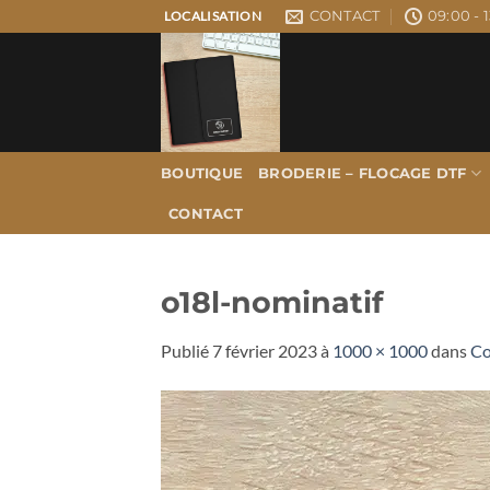
Passer
CONTACT
09:00 - 1
LOCALISATION
au
contenu
BOUTIQUE
BRODERIE – FLOCAGE DTF
CONTACT
o18l-nominatif
Publié
7 février 2023
à
1000 × 1000
dans
Co