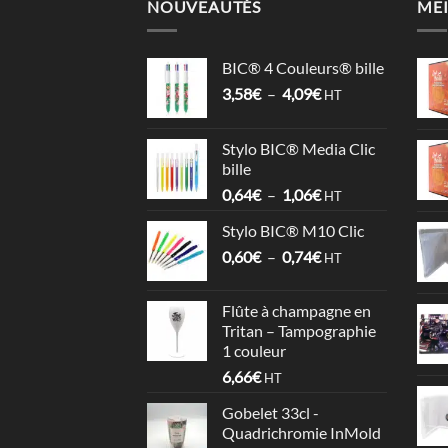
NOUVEAUTÉS
MEI
BIC® 4 Couleurs® bille
Plage
3,58
€
–
4,09
€
HT
de
prix :
Stylo BIC® Media Clic
3,58€
bille
à
Plage
0,64
€
–
1,06
€
4,09€
HT
de
Stylo BIC® M10 Clic
prix :
Plage
0,60
€
–
0,74
€
0,64€
HT
de
à
prix :
1,06€
Flûte à champagne en
0,60€
Tritan – Tampographie
à
1 couleur
0,74€
6,66
€
HT
Gobelet 33cl -
Quadrichromie InMold