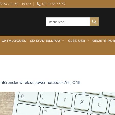
3:00 / 14:30 - 19:00
02 41 55 73 73
Recherche
pour :
CATALOGUES
CD-DVD-BLURAY
CLÉS USB
OBJETS PUB
nférencier wireless power notebook A5 | O18