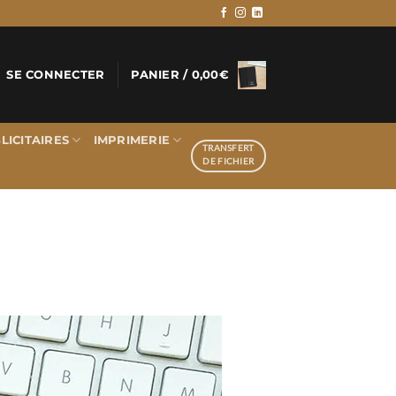
SE CONNECTER
PANIER /
0,00
€
LICITAIRES
IMPRIMERIE
TRANSFERT
DE FICHIER