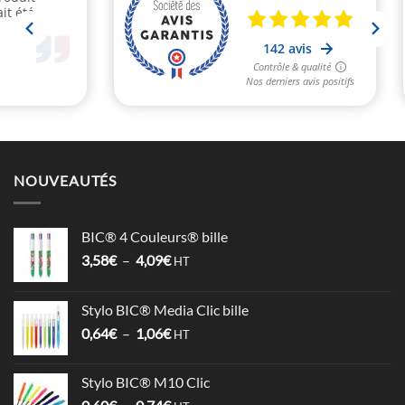
NOUVEAUTÉS
BIC® 4 Couleurs® bille
Plage
3,58
€
–
4,09
€
HT
de
prix :
Stylo BIC® Media Clic bille
3,58€
Plage
0,64
€
–
1,06
€
à
HT
de
4,09€
prix :
Stylo BIC® M10 Clic
0,64€
Plage