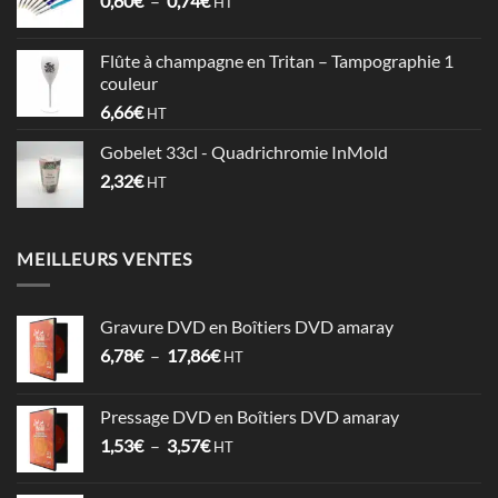
0,60
€
–
0,74
€
à
HT
de
1,06€
prix :
Flûte à champagne en Tritan – Tampographie 1
0,60€
couleur
à
6,66
€
HT
0,74€
Gobelet 33cl - Quadrichromie InMold
2,32
€
HT
MEILLEURS VENTES
Gravure DVD en Boîtiers DVD amaray
Plage
6,78
€
–
17,86
€
HT
de
prix :
Pressage DVD en Boîtiers DVD amaray
6,78€
Plage
1,53
€
–
3,57
€
à
HT
de
17,86€
prix :