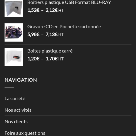
Boîtiers plastique USB Format BLU-RAY
1,53€
Plage
1,52
€
–
2,12
€
à
HT
de
3,57€
prix :
Gravure CD en Pochette cartonnée
1,52€
Plage
5,98
€
–
7,13
€
à
HT
de
2,12€
prix :
Boîtes plastique carré
5,98€
Plage
1,20
€
–
1,70
€
à
HT
de
7,13€
prix :
1,20€
NAVIGATION
à
1,70€
La société
Nos activités
Nos clients
Foire aux questions