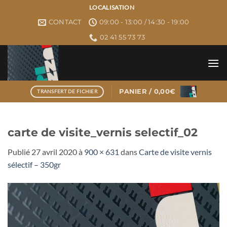
Passer
LOCALISATION
au
CONTACT
09:00 - 13:00 / 14:30 - 19:00
contenu
02 41 55 73 73
PANIER /
0,00
€
TRANSFERT DE FICHIER
carte de visite_vernis selectif_02
Publié
27 avril 2020
à
900 × 631
dans
Carte de visite vernis
sélectif – 350gr