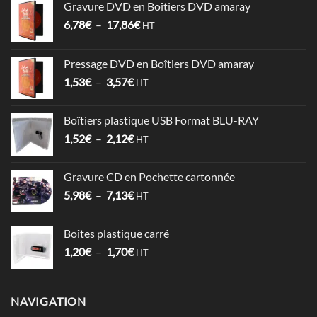
Gravure DVD en Boîtiers DVD amaray
Plage
6,78
€
–
17,86
€
HT
de
prix :
Pressage DVD en Boîtiers DVD amaray
6,78€
Plage
1,53
€
–
3,57
€
à
HT
de
17,86€
prix :
Boîtiers plastique USB Format BLU-RAY
1,53€
Plage
1,52
€
–
2,12
€
à
HT
de
3,57€
prix :
Gravure CD en Pochette cartonnée
1,52€
Plage
5,98
€
–
7,13
€
à
HT
de
2,12€
prix :
Boîtes plastique carré
5,98€
Plage
1,20
€
–
1,70
€
à
HT
de
7,13€
prix :
1,20€
NAVIGATION
à