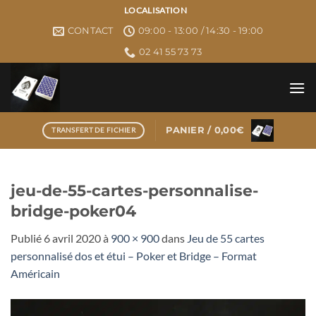
Passer
LOCALISATION
au
CONTACT
09:00 - 13:00 / 14:30 - 19:00
contenu
02 41 55 73 73
PANIER /
0,00
€
TRANSFERT DE FICHIER
jeu-de-55-cartes-personnalise-
bridge-poker04
Publié
6 avril 2020
à
900 × 900
dans
Jeu de 55 cartes
personnalisé dos et étui – Poker et Bridge – Format
Américain