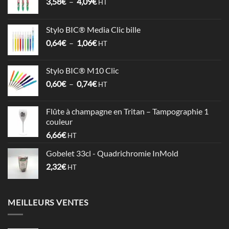
Plage
3,58
€
–
4,09
€
HT
de
prix :
Stylo BIC® Media Clic bille
3,58€
Plage
0,64
€
–
1,06
€
à
HT
de
4,09€
prix :
Stylo BIC® M10 Clic
0,64€
Plage
0,60
€
–
0,74
€
à
HT
de
1,06€
prix :
Flûte à champagne en Tritan – Tampographie 1
0,60€
couleur
à
6,66
€
HT
0,74€
Gobelet 33cl - Quadrichromie InMold
2,32
€
HT
MEILLEURS VENTES