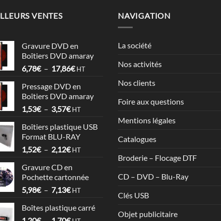
LLEURS VENTES
NAVIGATION
La société
Gravure DVD en
Boîtiers DVD amaray
Nos activités
Plage
6,78
€
–
17,86
€
HT
de
Nos clients
Pressage DVD en
prix :
Boîtiers DVD amaray
6,78€
Foire aux questions
Plage
1,53
€
–
3,57
€
à
HT
de
17,86€
Mentions légales
Boîtiers plastique USB
prix :
Format BLU-RAY
Catalogues
1,53€
Plage
1,52
€
–
2,12
€
à
HT
Broderie – Flocage DTF
de
3,57€
Gravure CD en
prix :
CD – DVD – Blu-Ray
Pochette cartonnée
1,52€
Plage
5,98
€
–
7,13
€
à
HT
Clés USB
de
2,12€
Boîtes plastique carré
prix :
Objet publicitaire
Plage
1,20
€
–
1,70
€
5,98€