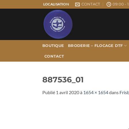
Passer
CONTACT
09:00 - 1
LOCALISATION
au
contenu
BOUTIQUE
BRODERIE – FLOCAGE DTF
CONTACT
887536_01
Publié
1 avril 2020
à
1654 × 1654
dans
Fris