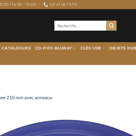
3:00 / 14:30 - 19:00
02 41 55 73 73
Recherche
pour :
CATALOGUES
CD-DVD-BLURAY
CLÉS USB
OBJETS PUB
bee 210 mm avec anneaux