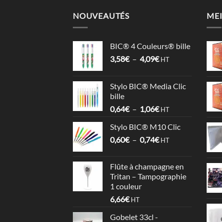
NOUVEAUTÉS
MEI
BIC® 4 Couleurs® bille
Plage
3,58
€
–
4,09
€
HT
de
prix :
Stylo BIC® Media Clic
3,58€
bille
à
Plage
0,64
€
–
1,06
€
4,09€
HT
de
Stylo BIC® M10 Clic
prix :
Plage
0,60
€
–
0,74
€
0,64€
HT
de
à
prix :
1,06€
Flûte à champagne en
0,60€
Tritan – Tampographie
à
1 couleur
0,74€
6,66
€
HT
Gobelet 33cl -