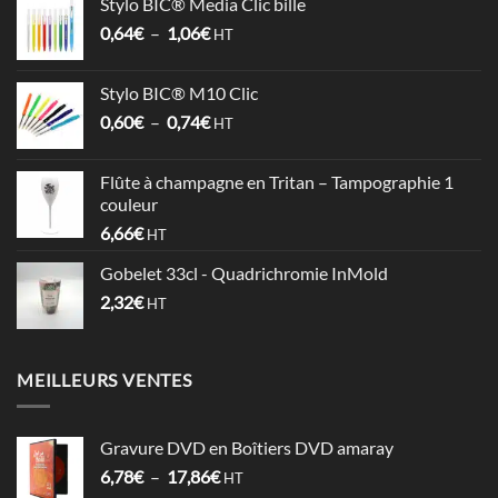
Stylo BIC® Media Clic bille
3,58€
Plage
0,64
€
–
1,06
€
à
HT
de
4,09€
prix :
Stylo BIC® M10 Clic
0,64€
Plage
0,60
€
–
0,74
€
à
HT
de
1,06€
prix :
Flûte à champagne en Tritan – Tampographie 1
0,60€
couleur
à
6,66
€
HT
0,74€
Gobelet 33cl - Quadrichromie InMold
2,32
€
HT
MEILLEURS VENTES
Gravure DVD en Boîtiers DVD amaray
Plage
6,78
€
–
17,86
€
HT