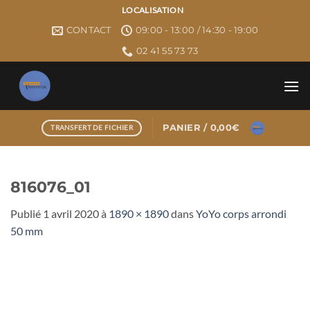
Passer
LOCALISATION
au
CONTACT
09:00 - 13:00 / 14:30 - 19:00
contenu
02 41 55 73 73
PANIER /
0,00
€
TRANSFERT DE FICHIER
816076_01
Publié
1 avril 2020
à
1890 × 1890
dans
YoYo corps arrondi
50 mm