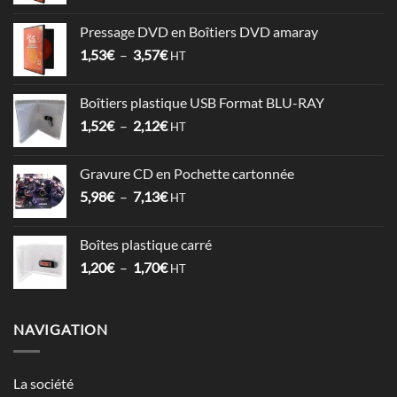
de
prix :
Pressage DVD en Boîtiers DVD amaray
6,78€
Plage
1,53
€
–
3,57
€
à
HT
de
17,86€
prix :
Boîtiers plastique USB Format BLU-RAY
1,53€
Plage
1,52
€
–
2,12
€
à
HT
de
3,57€
prix :
Gravure CD en Pochette cartonnée
1,52€
Plage
5,98
€
–
7,13
€
à
HT
de
2,12€
prix :
Boîtes plastique carré
5,98€
Plage
1,20
€
–
1,70
€
à
HT
de
7,13€
prix :
1,20€
NAVIGATION
à
1,70€
La société