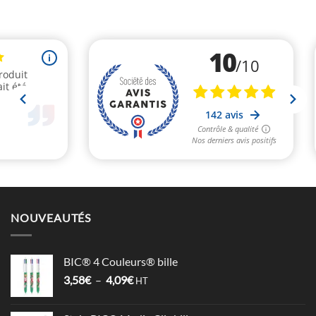
NOUVEAUTÉS
BIC® 4 Couleurs® bille
Plage
3,58
€
–
4,09
€
HT
de
prix :