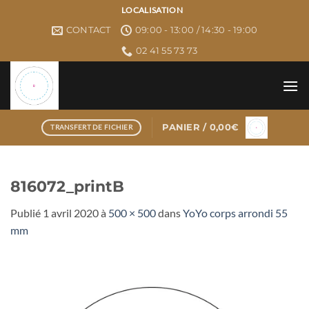
Passer
LOCALISATION
au
CONTACT
09:00 - 13:00 / 14:30 - 19:00
contenu
02 41 55 73 73
PANIER /
0,00
€
TRANSFERT DE FICHIER
816072_printB
Publié
1 avril 2020
à
500 × 500
dans
YoYo corps arrondi 55
mm