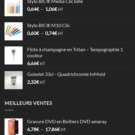
Stylo BIC® Media Clic bille
3,58€
Plage
0,64
€
–
1,06
€
à
HT
de
4,09€
prix :
Stylo BIC® M10 Clic
0,64€
Plage
0,60
€
–
0,74
€
à
HT
de
1,06€
prix :
Flûte à champagne en Tritan – Tampographie 1
0,60€
couleur
à
6,66
€
HT
0,74€
Gobelet 33cl - Quadrichromie InMold
2,32
€
HT
MEILLEURS VENTES
Gravure DVD en Boîtiers DVD amaray
Plage
6,78
€
–
17,86
€
HT