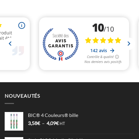
NOUVEAUTÉS
BIC® 4 Couleurs® bille
Plage
3,58
€
–
4,09
€
HT
de
prix :