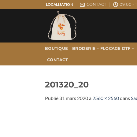
Passer
CONTACT
09:00 - 1
LOCALISATION
au
contenu
BOUTIQUE
BRODERIE – FLOCAGE DTF
CONTACT
201320_20
Publié
31 mars 2020
à
2560 × 2560
dans
Sa