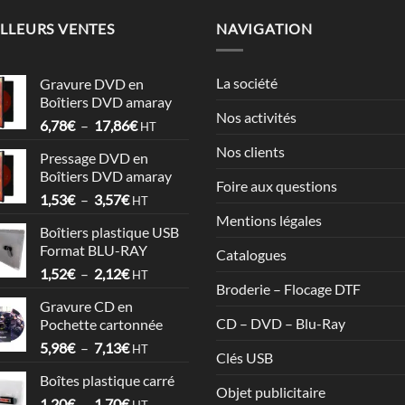
LLEURS VENTES
NAVIGATION
La société
Gravure DVD en
Boîtiers DVD amaray
Nos activités
Plage
6,78
€
–
17,86
€
HT
de
Nos clients
Pressage DVD en
prix :
Boîtiers DVD amaray
6,78€
Foire aux questions
Plage
1,53
€
–
3,57
€
à
HT
de
17,86€
Mentions légales
Boîtiers plastique USB
prix :
Format BLU-RAY
Catalogues
1,53€
Plage
1,52
€
–
2,12
€
à
HT
Broderie – Flocage DTF
de
3,57€
Gravure CD en
prix :
CD – DVD – Blu-Ray
Pochette cartonnée
1,52€
Plage
5,98
€
–
7,13
€
à
HT
Clés USB
de
2,12€
Boîtes plastique carré
prix :
Objet publicitaire
Plage
1,20
€
–
1,70
€
5,98€