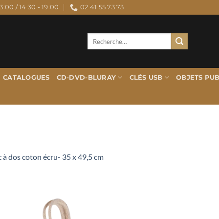
3:00 / 14:30 - 19:00
02 41 55 73 73
Recherche
pour :
CATALOGUES
CD-DVD-BLURAY
CLÉS USB
OBJETS PUB
c à dos coton écru- 35 x 49,5 cm