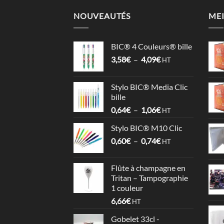
NOUVEAUTÉS
MEI
BIC® 4 Couleurs® bille
Plage
3,58
€
–
4,09
€
HT
de
prix :
Stylo BIC® Media Clic
3,58€
bille
à
Plage
0,64
€
–
1,06
€
4,09€
HT
de
Stylo BIC® M10 Clic
prix :
Plage
0,60
€
–
0,74
€
0,64€
HT
de
à
prix :
1,06€
Flûte à champagne en
0,60€
Tritan – Tampographie
à
1 couleur
0,74€
6,66
€
HT
Gobelet 33cl -