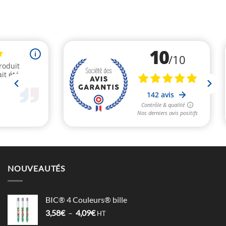
NOUVEAUTÉS
BIC® 4 Couleurs® bille
Plage
3,58
€
–
4,09
€
HT
de