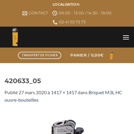
Passer
LOCALISATION
au
CONTACT
09:00 - 13:00 / 14:30 - 19:00
contenu
02 41 55 73 73
PANIER /
0,00
€
TRANSFERT DE FICHIER
420633_05
Publié
27 mars 2020
à
1417 × 1417
dans
Briquet M3L HC
ouvre-bouteilles