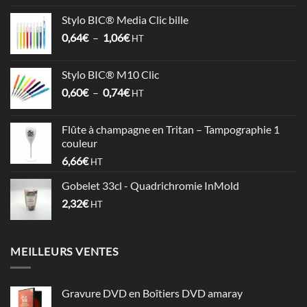
prix :
Stylo BIC® Media Clic bille
3,58€
Plage
0,64
€
–
1,06
€
à
HT
de
4,09€
prix :
Stylo BIC® M10 Clic
0,64€
Plage
0,60
€
–
0,74
€
à
HT
de
1,06€
prix :
Flûte à champagne en Tritan – Tampographie 1
0,60€
couleur
à
6,66
€
HT
0,74€
Gobelet 33cl - Quadrichromie InMold
2,32
€
HT
MEILLEURS VENTES
Gravure DVD en Boîtiers DVD amaray