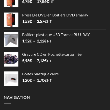
Plage
6,78
€
–
17,86
€
HT
de
prix :
Pressage DVD en Boîtiers DVD amaray
6,78€
Plage
1,53
€
–
3,57
€
à
HT
de
17,86€
prix :
Boîtiers plastique USB Format BLU-RAY
1,53€
Plage
1,52
€
–
2,12
€
à
HT
de
3,57€
prix :
Gravure CD en Pochette cartonnée
1,52€
Plage
5,98
€
–
7,13
€
à
HT
de
2,12€
prix :
Boîtes plastique carré
5,98€
Plage
1,20
€
–
1,70
€
à
HT
de
7,13€
prix :
1,20€
NAVIGATION
à
1,70€