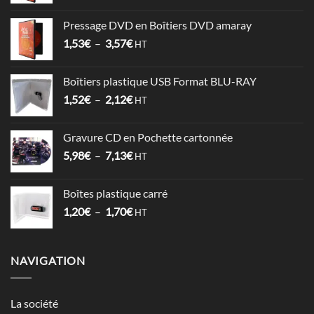
de
prix :
Pressage DVD en Boîtiers DVD amaray
6,78€
Plage
1,53
€
–
3,57
€
à
HT
de
17,86€
prix :
Boîtiers plastique USB Format BLU-RAY
1,53€
Plage
1,52
€
–
2,12
€
à
HT
de
3,57€
prix :
Gravure CD en Pochette cartonnée
1,52€
Plage
5,98
€
–
7,13
€
à
HT
de
2,12€
prix :
Boîtes plastique carré
5,98€
Plage
1,20
€
–
1,70
€
à
HT
de
7,13€
prix :
1,20€
NAVIGATION
à
1,70€
La société