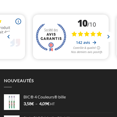
NOUVEAUTÉS
BIC® 4 Couleurs® bille
Plage
3,58
€
–
4,09
€
HT
de
prix :