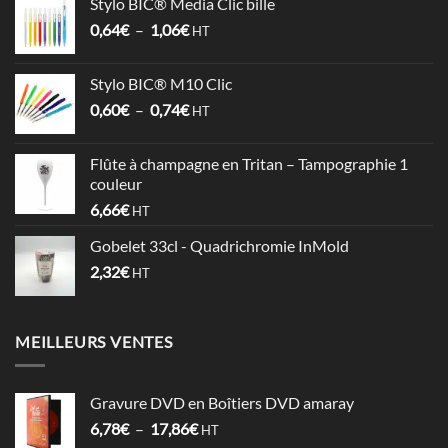
Stylo BIC® Media Clic bille
3,58€
Plage
0,64
€
–
1,06
€
à
HT
de
4,09€
prix :
Stylo BIC® M10 Clic
0,64€
Plage
0,60
€
–
0,74
€
à
HT
de
1,06€
prix :
Flûte à champagne en Tritan – Tampographie 1
0,60€
couleur
à
6,66
€
HT
0,74€
Gobelet 33cl - Quadrichromie InMold
2,32
€
HT
MEILLEURS VENTES
Gravure DVD en Boîtiers DVD amaray
Plage
6,78
€
–
17,86
€
HT