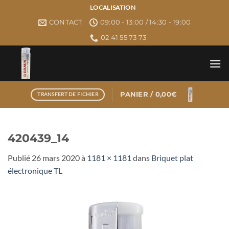
Passer
LOCALISATION
au
CONTACT
09:00 - 13:00 / 14:30 - 19:00
contenu
02 41 55 73 73
PANIER /
0,00
€
TRANSFERT DE FICHIER
420439_14
Publié
26 mars 2020
à
1181 × 1181
dans
Briquet plat
électronique TL