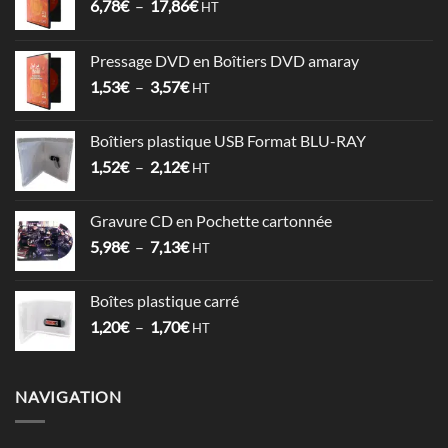
Plage
6,78
€
–
17,86
€
HT
de
prix :
Pressage DVD en Boîtiers DVD amaray
6,78€
Plage
1,53
€
–
3,57
€
à
HT
de
17,86€
prix :
Boîtiers plastique USB Format BLU-RAY
1,53€
Plage
1,52
€
–
2,12
€
à
HT
de
3,57€
prix :
Gravure CD en Pochette cartonnée
1,52€
Plage
5,98
€
–
7,13
€
à
HT
de
2,12€
prix :
Boîtes plastique carré
5,98€
Plage
1,20
€
–
1,70
€
à
HT
de
7,13€
prix :
1,20€
NAVIGATION
à
1,70€