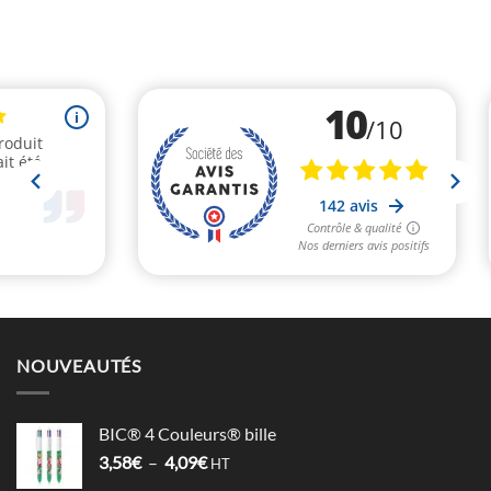
NOUVEAUTÉS
BIC® 4 Couleurs® bille
Plage
3,58
€
–
4,09
€
HT
de