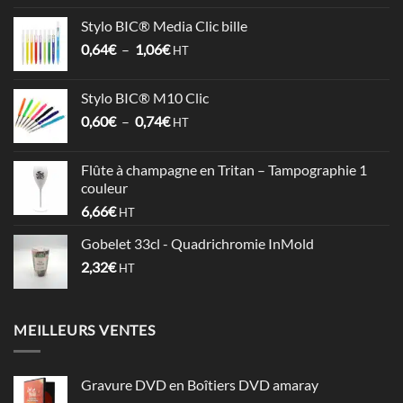
prix :
Stylo BIC® Media Clic bille
3,58€
Plage
0,64
€
–
1,06
€
à
HT
de
4,09€
prix :
Stylo BIC® M10 Clic
0,64€
Plage
0,60
€
–
0,74
€
à
HT
de
1,06€
prix :
Flûte à champagne en Tritan – Tampographie 1
0,60€
couleur
à
6,66
€
HT
0,74€
Gobelet 33cl - Quadrichromie InMold
2,32
€
HT
MEILLEURS VENTES
Gravure DVD en Boîtiers DVD amaray