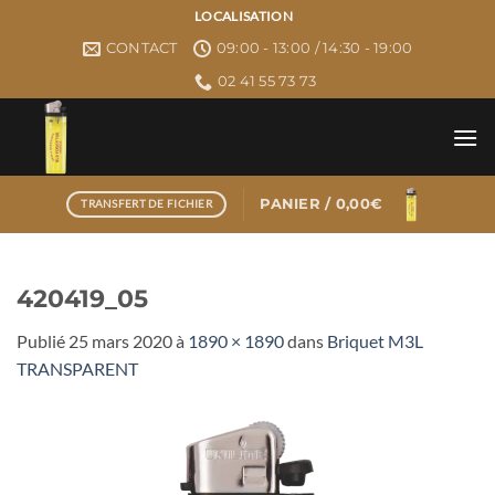
Passer
LOCALISATION
au
CONTACT
09:00 - 13:00 / 14:30 - 19:00
contenu
02 41 55 73 73
PANIER /
0,00
€
TRANSFERT DE FICHIER
420419_05
Publié
25 mars 2020
à
1890 × 1890
dans
Briquet M3L
TRANSPARENT