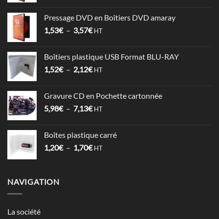
de
prix :
Pressage DVD en Boîtiers DVD amaray
6,78€
Plage
1,53
€
–
3,57
€
à
HT
de
17,86€
prix :
Boîtiers plastique USB Format BLU-RAY
1,53€
Plage
1,52
€
–
2,12
€
à
HT
de
3,57€
prix :
Gravure CD en Pochette cartonnée
1,52€
Plage
5,98
€
–
7,13
€
à
HT
de
2,12€
prix :
Boîtes plastique carré
5,98€
Plage
1,20
€
–
1,70
€
à
HT
de
7,13€
prix :
1,20€
NAVIGATION
à
1,70€
La société