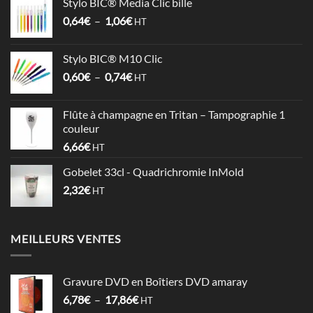
Stylo BIC® Media Clic bille
3,58€
Plage
0,64
€
–
1,06
€
à
HT
de
4,09€
prix :
Stylo BIC® M10 Clic
0,64€
Plage
0,60
€
–
0,74
€
à
HT
de
1,06€
prix :
Flûte à champagne en Tritan – Tampographie 1
0,60€
couleur
à
6,66
€
HT
0,74€
Gobelet 33cl - Quadrichromie InMold
2,32
€
HT
MEILLEURS VENTES
Gravure DVD en Boîtiers DVD amaray
Plage
6,78
€
–
17,86
€
HT