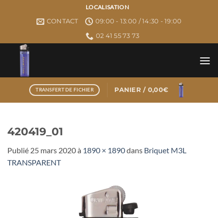
Passer
LOCALISATION
au
CONTACT
09:00 - 13:00 / 14:30 - 19:00
contenu
02 41 55 73 73
PANIER /
0,00
€
TRANSFERT DE FICHIER
420419_01
Publié
25 mars 2020
à
1890 × 1890
dans
Briquet M3L
TRANSPARENT