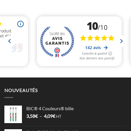
NOUVEAUTÉS
BIC® 4 Couleurs® bille
Plage
3,58
€
–
4,09
€
HT
de
prix :