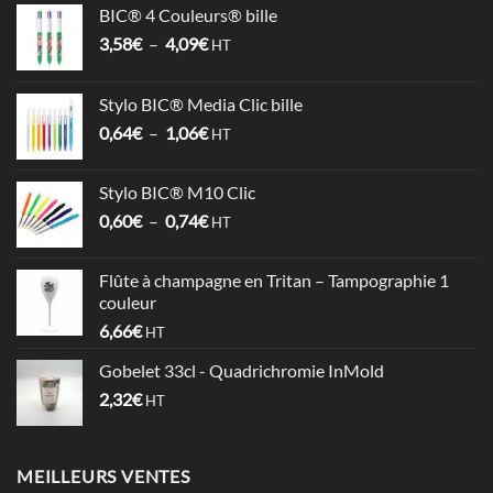
BIC® 4 Couleurs® bille
Plage
3,58
€
–
4,09
€
HT
de
prix :
Stylo BIC® Media Clic bille
3,58€
Plage
0,64
€
–
1,06
€
à
HT
de
4,09€
prix :
Stylo BIC® M10 Clic
0,64€
Plage
0,60
€
–
0,74
€
à
HT
de
1,06€
prix :
Flûte à champagne en Tritan – Tampographie 1
0,60€
couleur
à
6,66
€
HT
0,74€
Gobelet 33cl - Quadrichromie InMold
2,32
€
HT
MEILLEURS VENTES