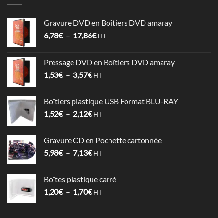
Gravure DVD en Boîtiers DVD amaray
Plage
6,78
€
–
17,86
€
HT
de
prix :
Pressage DVD en Boîtiers DVD amaray
6,78€
Plage
1,53
€
–
3,57
€
à
HT
de
17,86€
prix :
Boîtiers plastique USB Format BLU-RAY
1,53€
Plage
1,52
€
–
2,12
€
à
HT
de
3,57€
prix :
Gravure CD en Pochette cartonnée
1,52€
Plage
5,98
€
–
7,13
€
à
HT
de
2,12€
prix :
Boîtes plastique carré
5,98€
Plage
1,20
€
–
1,70
€
à
HT
de
7,13€
prix :