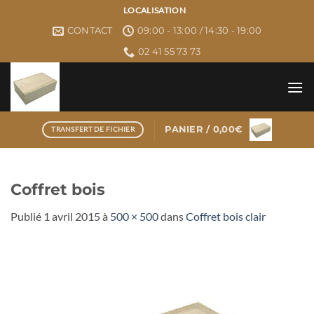
Passer
LOCALISATION
au
CONTACT
09:00 - 13:00 / 14:30 - 19:00
contenu
02 41 55 73 73
PANIER /
0,00
€
TRANSFERT DE FICHIER
Coffret bois
Publié
1 avril 2015
à
500 × 500
dans
Coffret bois clair