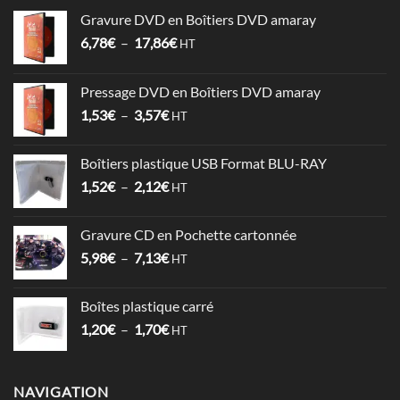
Gravure DVD en Boîtiers DVD amaray
Plage
6,78
€
–
17,86
€
HT
de
prix :
Pressage DVD en Boîtiers DVD amaray
6,78€
Plage
1,53
€
–
3,57
€
à
HT
de
17,86€
prix :
Boîtiers plastique USB Format BLU-RAY
1,53€
Plage
1,52
€
–
2,12
€
à
HT
de
3,57€
prix :
Gravure CD en Pochette cartonnée
1,52€
Plage
5,98
€
–
7,13
€
à
HT
de
2,12€
prix :
Boîtes plastique carré
5,98€
Plage
1,20
€
–
1,70
€
à
HT
de
7,13€
prix :
1,20€
NAVIGATION