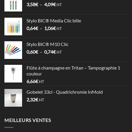
Plage
3,58
€
–
4,09
€
HT
de
prix :
Stylo BIC® Media Clic bille
3,58€
Plage
0,64
€
–
1,06
€
à
HT
de
4,09€
prix :
Stylo BIC® M10 Clic
0,64€
Plage
0,60
€
–
0,74
€
à
HT
de
1,06€
prix :
Flûte à champagne en Tritan – Tampographie 1
0,60€
couleur
à
6,66
€
HT
0,74€
Gobelet 33cl - Quadrichromie InMold
2,32
€
HT
MEILLEURS VENTES